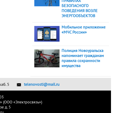
ПРАВИЛАХ
БЕЗОПАСНОГО
ПОВЕДЕНИЯ ВОЗЛЕ
ЭНЕРГООБЪЕКТОВ
Мобильное приложение
«МЧС России»
Полиция Новоуральска
напоминает гражданам
правила сохранности
имущества
каб. 5
telenovosti@mail.ru
03
» (ООО «Электросвязь»)
е д. 5
ru.