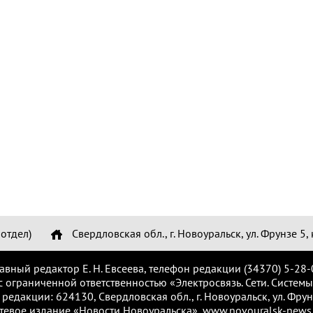
отдел)
Свердловская обл., г. Новоуральск, ул. Фрунзе 5, 
лавный редактор Е. Н. Евсеева, телефон редакции (34370) 5-28-
с ограниченной ответственностью «Электросвязь. Сети. Системы
 редакции: 624130, Свердловская обл., г. Новоуральск, ул. Фрунз
тевое издание «Новости Новоуральска», www.novouralsk-news.