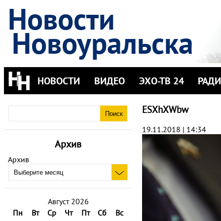
Новости
Новоуральска
НОВОСТИ
ВИДЕО
ЭХО-ТВ 24
РАД
ESXhXWbw
19.11.2018 | 14:34
Архив
Архив
Август 2026
Пн
Вт
Ср
Чт
Пт
Сб
Вс