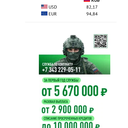
RUB
USD
82,17
EUR
94,84