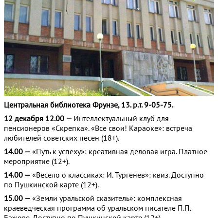
Центральная библиотека Фрунзе, 13. р.т. 9-05-75.
12 декабря 12.00 —
Интеллектуальный клуб для
пенсионеров «Скрепка». «Все свои! Караоке»: встреча
любителей советских песен (18+).
14.00 —
«Путь к успеху»: креативная деловая игра. Платное
мероприятие (12+).
14.00 —
«Весело о классиках: И. Тургенев»: квиз. Доступно
по Пушкинской карте (12+).
15.00 —
«Земли уральской сказитель»: комплексная
краеведческая программа об уральском писателе П.П.
Бажове. Доступно по Пушкинской карте (12+).