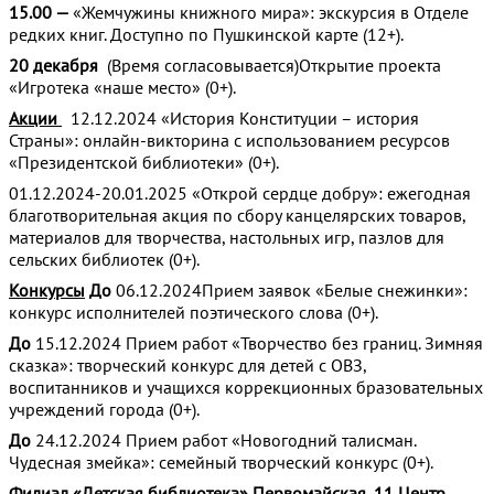
15.00 —
«Жемчужины книжного мира»: экскурсия в Отделе
редких книг. Доступно по Пушкинской карте (12+).
20 декабря
(Время согласовывается)Открытие проекта
«Игротека «наше место» (0+).
Акции
12.12.2024 «История Конституции – история
Страны»: онлайн-викторина с использованием ресурсов
«Президентской библиотеки» (0+).
01.12.2024-20.01.2025 «Открой сердце добру»: ежегодная
благотворительная акция по сбору канцелярских товаров,
материалов для творчества, настольных игр, пазлов для
сельских библиотек (0+).
Конкурсы
До
06.12.2024Прием заявок «Белые снежинки»:
конкурс исполнителей поэтического слова (0+).
До
15.12.2024 Прием работ «Творчество без границ. Зимняя
сказка»: творческий конкурс для детей с ОВЗ,
воспитанников и учащихся коррекционных бразовательных
учреждений города (0+).
До
24.12.2024 Прием работ «Новогодний талисман.
Чудесная змейка»: семейный творческий конкурс (0+).
Филиал «Детская библиотека» Первомайская, 11 Центр