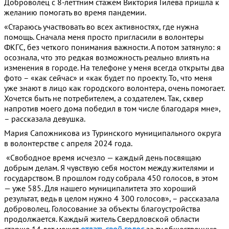
Доброволец с 8-леттним стажем Виктория Гилева пришла к
желанию помогать во время пандемии.
«Стараюсь участвовать во всех активностях, где нужна
помощь. Сначала меня просто пригласили в волонтеры
ФКГС, без четкого понимания важности. А потом затянуло: я
осознала, что это редкая возможность реально влиять на
изменения в городе. На телефоне у меня всегда открыты два
фото – «как сейчас» и «как будет по проекту. То, что меня
уже знают в лицо как городского волонтера, очень помогает.
Хочется быть не потребителем, а создателем. Так, сквер
напротив моего дома победил в том числе благодаря мне»,
– рассказала девушка.
Мария Сапожникова из Туринского муниципального округа
в волонтерстве с апреля 2024 года.
«Свободное время исчезло — каждый день посвящаю
добрым делам. Я чувствую себя мостом между жителями и
государством. В прошлом году собрала 450 голосов, в этом
— уже 585. Для нашего муниципалитета это хороший
результат, ведь в целом нужно 4 300 голосов», – рассказала
доброволец. Голосование за объекты благоустройства
продолжается. Каждый житель Свердловской области
старше 14 лет может
отдать свой голос
за ту общественную