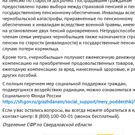
на пенсию по старости досрочно. Пострадавшим гражданам
предоставлено право выбора между страховой пенсией и пе
государственному пенсионному обеспечению. Инвалиды всле
чернобыльской катастрофы, приравненные по пенсионному
обеспечению к инвалидам вследствие военной травмы, имею
на установление двух пенсий одновременно. Нетрудоспособ
членам семьи умерших чернобыльцев также назначаются стр
пенсии по старости (инвалидности) и государственные пенси
случаю потери кормильца.
Кроме того, «чернобыльцы» получают ежемесячную денежн
компенсацию на приобретение продовольственных товаров,
ежегодную компенсацию за вред, нанесенный здоровью, и р
других пособий.
С полным перечнем мер социальной поддержки граждан,
подвергшихся воздействию радиации, можно ознакомиться н
Социального Фонда России
https://sfr.gov.ru/grazhdanam/social_support/mery_podderzhki/
Если у вас остались вопросы, вы всегда можете обратиться в
контакт-центр: 8 (800) 100-00-01 (звонок бесплатный).
Отделение СФР по Свердловской области