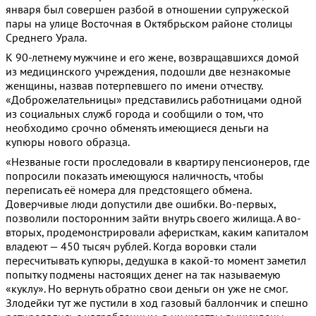
января был совершен разбой в отношении супружеской
пары на улице Восточная в Октябрьском районе столицы
Среднего Урала.
К 90-летнему мужчине и его жене, возвращавшихся домой
из медицинского учреждения, подошли две незнакомые
женщины, назвав потерпевшего по имени отчеству.
«Доброжелательницы» представились работницами одной
из социальных служб города и сообщили о том, что
необходимо срочно обменять имеющиеся деньги на
купюры нового образца.
«Незваные гости проследовали в квартиру пенсионеров, где
попросили показать имеющуюся наличность, чтобы
переписать её номера для предстоящего обмена.
Доверчивые люди допустили две ошибки. Во-первых,
позволили посторонним зайти внутрь своего жилища. А во-
вторых, продемонстрировали аферисткам, каким капиталом
владеют — 450 тысяч рублей. Когда воровки стали
пересчитывать купюры, дедушка в какой-то момент заметил
попытку подмены настоящих денег на так называемую
«куклу». Но вернуть обратно свои деньги он уже не смог.
Злодейки тут же пустили в ход газовый баллончик и спешно