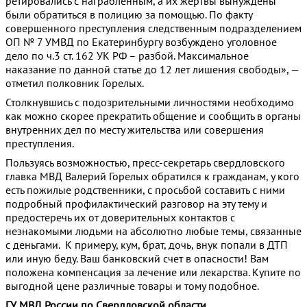
ретировались с награбленным, а их жертвы вынуждены
были обратиться в полицию за помощью. По факту
совершенного преступления следственным подразделением
ОП № 7 УМВД по Екатеринбургу возбуждено уголовное
дело по ч.3 ст. 162 УК РФ – разбой. Максимальное
наказание по данной статье до 12 лет лишения свободы», —
отметил полковник Горелых.
Столкнувшись с подозрительными личностями необходимо
как можно скорее прекратить общение и сообщить в органы
внутренних дел по месту жительства или совершения
преступления.
Пользуясь возможностью, пресс-секретарь свердловского
главка МВД Валерий Горелых обратился к гражданам, у кого
есть пожилые родственники, с просьбой составить с ними
подробный профилактический разговор на эту тему и
предостеречь их от доверительных контактов с
незнакомыми людьми на абсолютно любые темы, связанные
с деньгами. К примеру, кум, брат, дочь, внук попали в ДТП
или иную беду. Ваш банковский счет в опасности! Вам
положена компенсация за лечение или лекарства. Купите по
выгодной цене различные товары и тому подобное.
ГУ МВД России по Свердловской области