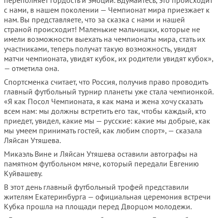
переполняет гордость и эмоции. Вдумайтесь, это происходит
с нами, в нашем поколении — Чемпионат мира приезжает к
нам. Вы представляете, что за сказка с нами и нашей
страной происходит! Маленькие мальчишки, которые не
имели возможности выехать на чемпионаты мира, стать их
участниками, теперь получат такую возможность, увидят
матчи чемпионата, увидят кубок, их родители увидят кубок»,
— отметила она.
Спортсменка считает, что Россия, получив право проводить
главный футбольный турнир планеты уже стала чемпионкой.
«Я как Посол Чемпионата, я как мама и жена хочу сказать
всем нам: мы должны встретить его так, чтобы каждый, кто
приедет, увидел, какие мы — русские: какие мы добрые, как
мы умеем принимать гостей, как любим спорт», — сказала
Ляйсан Утяшева.
Микаэль Вине и Ляйсан Утяшева оставили автографы на
памятном футбольном мяче, который передали Евгению
Куйвашеву.
В этот день главный футбольный трофей представили
жителям Екатеринбурга — официальная церемония встречи
Кубка прошла на площади перед Дворцом молодежи.