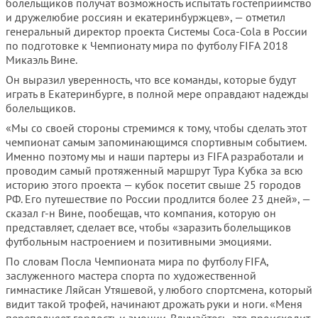
болельщиков получат возможность испытать гостеприимство
и дружелюбие россиян и екатеринбуржцев», — отметил
генеральный директор проекта Системы Coca-Cola в России
по подготовке к Чемпионату мира по футболу FIFA 2018
Микаэль Вине.
Он выразил уверенность, что все команды, которые будут
играть в Екатеринбурге, в полной мере оправдают надежды
болельщиков.
«Мы со своей стороны стремимся к тому, чтобы сделать этот
чемпионат самым запоминающимся спортивным событием.
Именно поэтому мы и наши партеры из FIFA разработали и
проводим самый протяженный маршрут Тура Кубка за всю
историю этого проекта — кубок посетит свыше 25 городов
РФ. Его путешествие по России продлится более 23 дней», —
сказал г-н Вине, пообещав, что компания, которую он
представляет, сделает все, чтобы «заразить болельщиков
футбольным настроением и позитивными эмоциями.
По словам Посла Чемпионата мира по футболу FIFA,
заслуженного мастера спорта по художественной
гимнастике Ляйсан Утяшевой, у любого спортсмена, который
видит такой трофей, начинают дрожать руки и ноги. «Меня