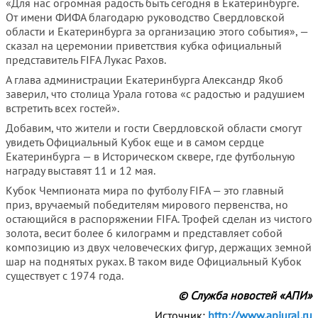
«Для нас огромная радость быть сегодня в Екатеринбурге.
От имени ФИФА благодарю руководство Свердловской
области и Екатеринбурга за организацию этого события», —
сказал на церемонии приветствия кубка официальный
представитель FIFA Лукас Рахов.
А глава администрации Екатеринбурга Александр Якоб
заверил, что столица Урала готова «с радостью и радушием
встретить всех гостей».
Добавим, что жители и гости Свердловской области смогут
увидеть Официальный Кубок еще и в самом сердце
Екатеринбурга — в Историческом сквере, где футбольную
награду выставят 11 и 12 мая.
Кубок Чемпионата мира по футболу FIFA — это главный
приз, вручаемый победителям мирового первенства, но
остающийся в распоряжении FIFA. Трофей сделан из чистого
золота, весит более 6 килограмм и представляет собой
композицию из двух человеческих фигур, держащих земной
шар на поднятых руках. В таком виде Официальный Кубок
существует с 1974 года.
© Служба новостей «АПИ»
Источник:
http://www.apiural.ru