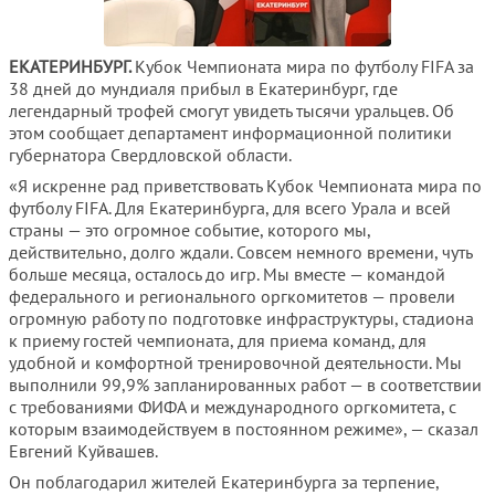
ЕКАТЕРИНБУРГ.
Кубок Чемпионата мира по футболу FIFA за
38 дней до мундиаля прибыл в Екатеринбург, где
легендарный трофей смогут увидеть тысячи уральцев. Об
этом сообщает департамент информационной политики
губернатора Свердловской области.
«Я искренне рад приветствовать Кубок Чемпионата мира по
футболу FIFA. Для Екатеринбурга, для всего Урала и всей
страны — это огромное событие, которого мы,
действительно, долго ждали. Совсем немного времени, чуть
больше месяца, осталось до игр. Мы вместе — командой
федерального и регионального оргкомитетов — провели
огромную работу по подготовке инфраструктуры, стадиона
к приему гостей чемпионата, для приема команд, для
удобной и комфортной тренировочной деятельности. Мы
выполнили 99,9% запланированных работ — в соответствии
с требованиями ФИФА и международного оргкомитета, с
которым взаимодействуем в постоянном режиме», — сказал
Евгений Куйвашев.
Он поблагодарил жителей Екатеринбурга за терпение,