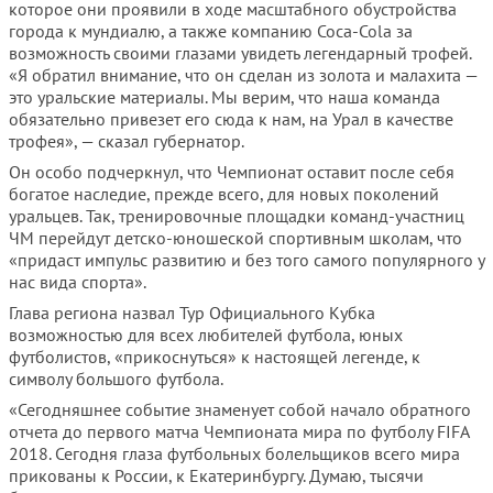
которое они проявили в ходе масштабного обустройства
города к мундиалю, а также компанию Coca-Cola за
возможность своими глазами увидеть легендарный трофей.
«Я обратил внимание, что он сделан из золота и малахита —
это уральские материалы. Мы верим, что наша команда
обязательно привезет его сюда к нам, на Урал в качестве
трофея», — сказал губернатор.
Он особо подчеркнул, что Чемпионат оставит после себя
богатое наследие, прежде всего, для новых поколений
уральцев. Так, тренировочные площадки команд-участниц
ЧМ перейдут детско-юношеской спортивным школам, что
«придаст импульс развитию и без того самого популярного у
нас вида спорта».
Глава региона назвал Тур Официального Кубка
возможностью для всех любителей футбола, юных
футболистов, «прикоснуться» к настоящей легенде, к
символу большого футбола.
«Сегодняшнее событие знаменует собой начало обратного
отчета до первого матча Чемпионата мира по футболу FIFA
2018. Сегодня глаза футбольных болельщиков всего мира
прикованы к России, к Екатеринбургу. Думаю, тысячи