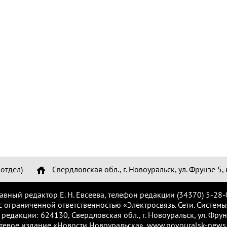
отдел)
Свердловская обл., г. Новоуральск, ул. Фрунзе 5, 
лавный редактор Е. Н. Евсеева, телефон редакции (34370) 5-28-
с ограниченной ответственностью «Электросвязь. Сети. Системы
 редакции: 624130, Свердловская обл., г. Новоуральск, ул. Фрунз
тевое издание «Новости Новоуральска», www.novouralsk-news.