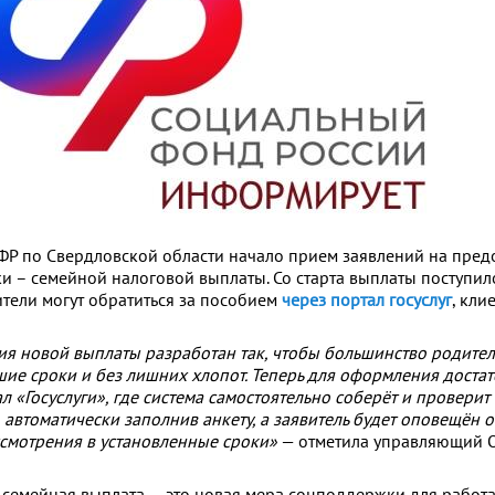
ФР по Свердловской области начало прием заявлений на пред
 – семейной налоговой выплаты. Со старта выплаты поступил
тели могут обратиться за пособием
через портал госуслуг
, кли
 новой выплаты разработан так, чтобы большинство родител
шие сроки и без лишних хлопот. Теперь для оформления доста
л «Госуслуги», где система
самостоятельно соберёт и проверит 
,
автоматически заполнив анкету, а заявитель будет
оповещён о
ссмотрения в установленные сроки»
— отметила управляющий 
 семейная выплата — это новая мера соцподдержки для рабо