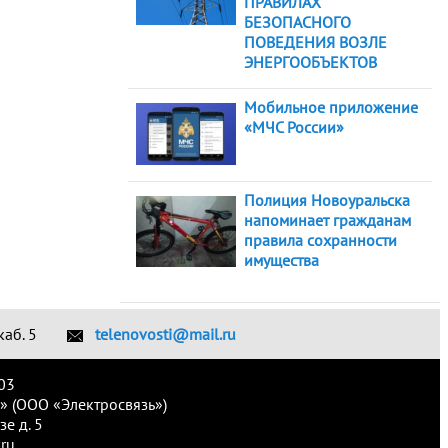
ПРАВИЛАХ
БЕЗОПАСНОГО
ПОВЕДЕНИЯ ВОЗЛЕ
ЭНЕРГООБЪЕКТОВ
Мобильное приложение
«МЧС России»
Полиция Новоуральска
напоминает гражданам
правила сохранности
имущества
каб. 5
telenovosti@mail.ru
03
» (ООО «Электросвязь»)
е д. 5
ru.