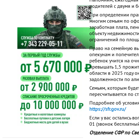
родителей с двумя и 
При определении прав
многим семьям по офо
заработная плата, пен
объекту недвижимости 
ограничений по площа
Право на семейную вы
опекунам и попечителя
ребенок учится на оч
превышать 1,5 прожит
области в 2025 году о
задолженности по али
Семьям, которым буде
пересчитывается по с
Подробнее об условия
https://sfr.gov.ru/
Если у вас остались в
01 (звонок бесплатный
Отделение СФР по Све