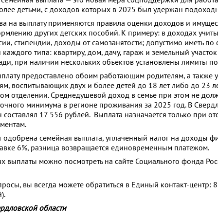
более детьми, с доходов которых в 2025 был удержан подоходн
а на выплату применяются правила оценки доходов и имущес
рмлению других детских пособий. К примеру: в доходах учит
сии, стипендии, доходы от самозанятости; допустимо иметь по
каждого типа: квартиру, дом, дачу, гараж и земельный участок
ди, при наличии нескольких объектов установлены лимиты по
плату предоставлено обоим работающим родителям, а также 
м, воспитывающих двух и более детей до 18 лет либо до 23 ле
ном отделении. Среднедушевой доход в семье при этом не дол
очного минимума в регионе проживания за 2025 год. В Сверд
н составлял 17 556 рублей. Выплата назначается только при от
ментам.
т одобрена семейная выплата, уплаченный налог на доходы ф
тавке 6%, разница возвращается единовременным платежом.
х выплаты можно посмотреть на сайте Социального фонда Ро
опросы, вы всегда можете обратиться в Единый контакт-центр: 8
).
рдловской области