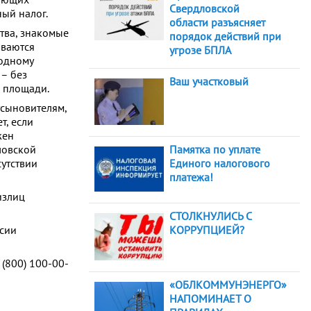
Свердловской
ый налог.
области разъясняет
тва, знакомые
порядок действий при
ываются
угрозе БПЛА
 одному
 – без
Ваш участковый
 площади.
усыновителям,
т, если
жен
Памятка по уплате
ловской
Единого налогового
сутствии
платежа!
излиц
СТОЛКНУЛИСЬ С
КОРРУПЦИЕЙ?
ссии
 (800) 100-00-
«ОБЛКОММУНЭНЕРГО»
НАПОМИНАЕТ О