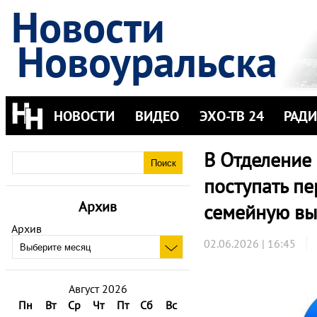
Новости
Новоуральска
НОВОСТИ
ВИДЕО
ЭХО-ТВ 24
РАД
В Отделение
поступать п
Архив
семейную вы
Архив
02.06.2026 | 16:45
Август 2026
Пн
Вт
Ср
Чт
Пт
Сб
Вс