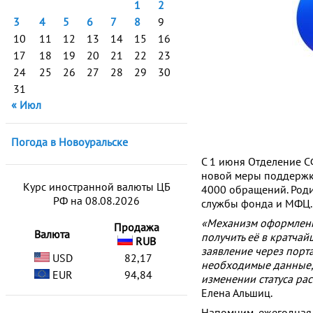
1
2
3
4
5
6
7
8
9
10
11
12
13
14
15
16
17
18
19
20
21
22
23
24
25
26
27
28
29
30
31
« Июл
Погода в Новоуральске
С 1 июня Отделение С
новой меры поддержки
Курс иностранной валюты ЦБ
4000 обращений. Роди
РФ на 08.08.2026
службы фонда и МФЦ.
«Механизм оформления
Продажа
Валюта
получить её в кратчай
RUB
заявление через порта
USD
82,17
необходимые данные
EUR
94,84
изменении статуса ра
Елена Альшиц.
Напомним, ежегодная