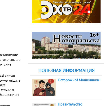
оставление
о уже свыше
ентские
ПОЛЕЗНАЯ ИНФОРМАЦИЯ
ей могли
Осторожно! Мошенники!
точно подать
все
 каждом
Отделением
Правительство
тающих