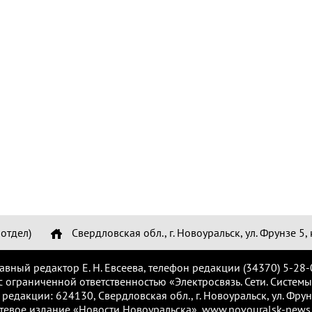
отдел)
Свердловская обл., г. Новоуральск, ул. Фрунзе 5, 
лавный редактор Е. Н. Евсеева, телефон редакции (34370) 5-28-
с ограниченной ответственностью «Электросвязь. Сети. Системы
 редакции: 624130, Свердловская обл., г. Новоуральск, ул. Фрунз
тевое издание «Новости Новоуральска», www.novouralsk-news.