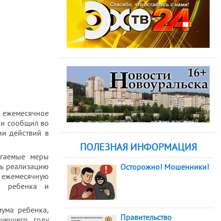
м ежемесячное
ии сообщил во
ии действий в
ПОЛЕЗНАЯ ИНФОРМАЦИЯ
агаемые меры
ть реализацию
Осторожно! Мошенники!
 ежемесячную
о ребенка и
мума ребенка,
Правительство
вующего году