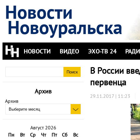
Новости
Новоуральска
НОВОСТИ
ВИДЕО
ЭХО-ТВ 24
РАД
В России вв
первенца
Архив
29.11.2017 | 11:23
Архив
Август 2026
Пн
Вт
Ср
Чт
Пт
Сб
Вс