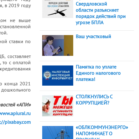
Свердловской
я, в 2019 году
области разъясняет
порядок действий при
одом не выше
угрозе БПЛА
установленной
той.
Ваш участковый
ной ставки по
Б, составляет
, то с оплатой
Памятка по уплате
 кредитования
Единого налогового
платежа!
до конца 2021
г дошкольного
СТОЛКНУЛИСЬ С
КОРРУПЦИЕЙ?
овостей «АПИ»
/www.apiural.ru
://pixabay.com
«ОБЛКОММУНЭНЕРГО»
НАПОМИНАЕТ О