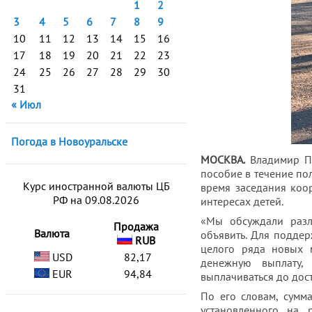
1
2
3
4
5
6
7
8
9
10
11
12
13
14
15
16
17
18
19
20
21
22
23
24
25
26
27
28
29
30
31
« Июл
Погода в Новоуральске
МОСКВА.
Владимир П
пособие в течение по
Курс иностранной валюты ЦБ
время заседания коо
РФ на 09.08.2026
интересах детей.
«Мы обсуждали разл
Продажа
Валюта
объявить. Для подде
RUB
целого ряда новых м
USD
82,17
денежную выплату,
EUR
94,84
выплачиваться до дост
По его словам, сумм
установленного на 