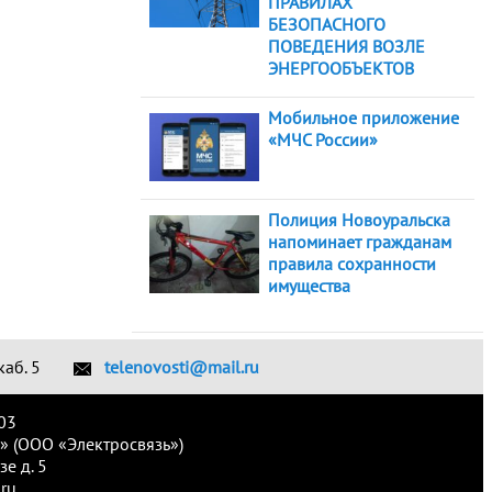
ПРАВИЛАХ
БЕЗОПАСНОГО
ПОВЕДЕНИЯ ВОЗЛЕ
ЭНЕРГООБЪЕКТОВ
Мобильное приложение
«МЧС России»
Полиция Новоуральска
напоминает гражданам
правила сохранности
имущества
каб. 5
telenovosti@mail.ru
03
» (ООО «Электросвязь»)
е д. 5
ru.