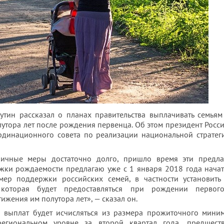
утин рассказал о планах правительства выплачивать семья
лутора лет после рождения первенца.
Об этом президент Росс
рдинационного совета по реализации национальной стратег
ичные меры достаточно долго, пришло время эти предл
ржки рождаемости предлагаю уже с 1 января 2018 года нача
ер поддержки российских семей, в частности установить
 которая будет предоставляться при рождении первог
ижения им полутора лет», — сказал он.
а выплат будет исчисляться из размера прожиточного мини
региональном уровне за второй квартал года, предшест