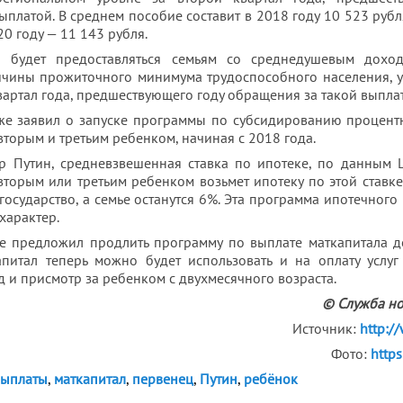
платой. В среднем пособие составит в 2018 году 10 523 рубл
20 году — 11 143 рубля.
 будет предоставляться семьям со среднедушевым дох
ичины прожиточного минимума трудоспособного населения, 
вартал года, предшествующего году обращения за такой выпла
кже заявил о запуске программы по субсидированию процент
вторым и третьим ребенком, начиная с 2018 года.
р Путин, средневзвешенная ставка по ипотеке, по данным Ц
вторым или третьим ребенком возьмет ипотеку по этой ставке
государство, а семье останутся 6%. Эта программа ипотечного
характер.
е предложил продлить программу по выплате маткапитала 
апитал теперь можно будет использовать и на оплату услу
д и присмотр за ребенком с двухмесячного возраста.
© Служба н
Источник:
http:/
Фото:
https
выплаты
,
маткапитал
,
первенец
,
Путин
,
ребёнок