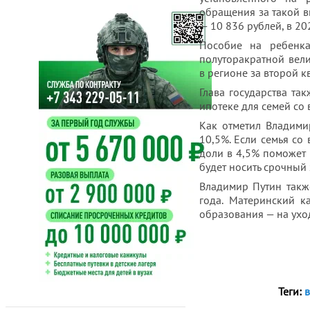
обращения за такой вы
— 10 836 рублей, в 20
Пособие на ребенка
полуторакратной вел
в регионе за второй к
Глава государства та
ипотеке для семей со 
Как отметил Владими
10,5%. Если семья со 
доли в 4,5% поможет 
будет носить срочный 
Владимир Путин такж
года. Материнский к
образования — на ухо
Теги: