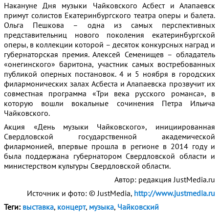
Накануне Дня музыки Чайковского Асбест и Алапаевск
примут солистов Екатеринбургского театра оперы и балета.
Ольга Пешкова – одна из самых перспективных
представительниц нового поколения екатеринбургской
оперы, в коллекции которой – десяток конкурсных наград и
губернаторская премия. Алексей Семенищев – обладатель
«онегинского» баритона, участник самых востребованных
публикой оперных постановок. 4 и 5 ноября в городских
филармонических залах Асбеста и Алапаевска прозвучит их
совместная программа «Три века русского романса», в
которую вошли вокальные сочинения Петра Ильича
Чайковского.
Акция «День музыки Чайковского», инициированная
Свердловской государственной академической
филармонией, впервые прошла в регионе в 2014 году и
была поддержана губернатором Свердловской области и
министерством культуры Свердловской области.
Автор: редакция JustMedia.ru
Источник и фото: © JustMedia,
http://www.justmedia.ru
Теги:
выставка
,
концерт
,
музыка
,
Чайковский