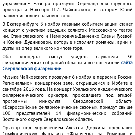
управлением маэстро прозвучит Серенада для струнного
оркестра и Ноктюрн П.И. Чайковского, в котором Юрий
Башмет исполнит альтовое соло.
В Екатеринбурге 6 ноября главным событием акции станет
концерт с участием ведущих солисток Московского театра
им. Станиславского и Немировича-Данченко Елены Гусевой
и Ксении Дудниковой, которые исполнят романсы, арии и
дуэты из опер великого композитора.
Оба концерта смогут увидеть слушатели 36
филармонических собраний области и все посетители
сайта
Свердловской филармонии
.
Музыка Чайковского прозвучит 6 ноября в первом в России
Региональном концертном зале, открывшемся в Ирбите в
сентябре 2016 года. На концерт Уральского академического
филармонического оркестра, проходящего под эгидой
программы минкульта Свердловской области
«Всероссийские филармонические сезоны», приедут свыше
100 представителей 14 филармонических собраний
Восточного округа Свердловской области.
Оркестр под управлением Алексея Доркина представит
Симфоническую фантазию «Франческа да Римини» и