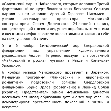
«Славянский марш» Чайковского, которые дополнит Третий
фортепианный концерт Людвига вана Бетховена. Сольную
партию в нем исполнит Арсений Тарасевич-Николаев –
ученик легендарного профессора Московской
консерватории Сергея Доренского. 24-летний пианист,
концертирующий с девяти лет, успел поработать со многими
известными симфоническими коллективами и заявить о себе
на международной сцене.
5 и 6 ноября Симфонический хор Свердловской
филармонии под управлением художественного
руководителя Андрея Петренко выступит с программой
«Чайковский и русская музыка» в Ревде и Каменске-
Уральском.
6 ноября музыка Чайковского прозвучит в Заречном.
Камерную программу «Чайковский и европейский
романтизм» подготовили солисты Свердловской
филармонии Борис Орлов (фортепиано) и Леонид Орлов
(скрипка). Представители одной музыкальной династии
несколько лет назад образовали дуэт и с тех пор успешно
демонстрируют преемственность поколений в жизни и
искусстве.