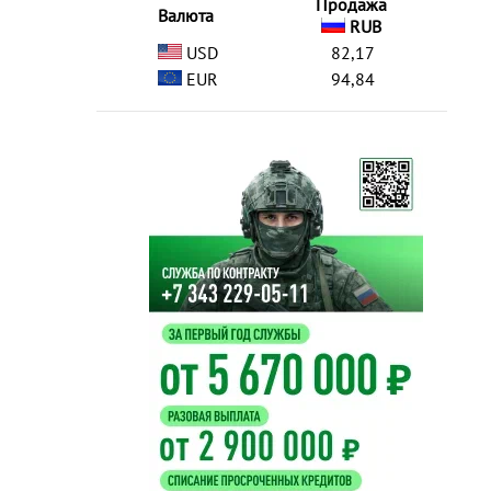
Продажа
Валюта
RUB
USD
82,17
EUR
94,84