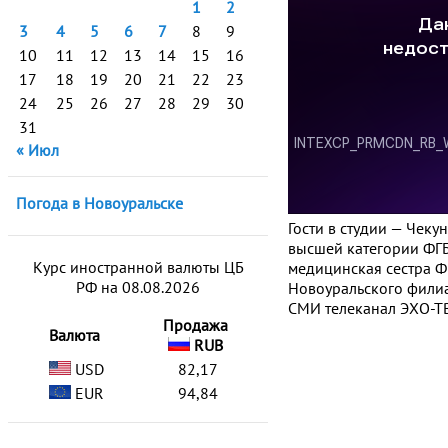
1
2
3
4
5
6
7
8
9
10
11
12
13
14
15
16
17
18
19
20
21
22
23
24
25
26
27
28
29
30
31
« Июл
Погода в Новоуральске
Гости в студии — Чек
высшей категории ФГ
Курс иностранной валюты ЦБ
медицинская сестра Ф
РФ на 08.08.2026
Новоуральского фили
СМИ телеканал ЭХО-ТВ
Продажа
Валюта
RUB
USD
82,17
EUR
94,84