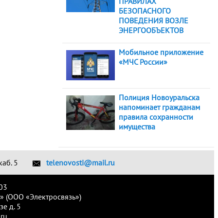
ПРАВИЛАХ
БЕЗОПАСНОГО
ПОВЕДЕНИЯ ВОЗЛЕ
ЭНЕРГООБЪЕКТОВ
Мобильное приложение
«МЧС России»
Полиция Новоуральска
напоминает гражданам
правила сохранности
имущества
каб. 5
telenovosti@mail.ru
03
» (ООО «Электросвязь»)
е д. 5
ru.