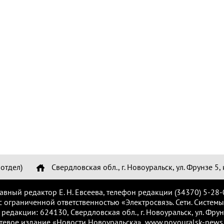
отдел)
Свердловская обл., г. Новоуральск, ул. Фрунзе 5, 
лавный редактор Е. Н. Евсеева, телефон редакции (34370) 5-28-
с ограниченной ответственностью «Электросвязь. Сети. Системы
 редакции: 624130, Свердловская обл., г. Новоуральск, ул. Фрунз
тевое издание «Новости Новоуральска», www.novouralsk-news.