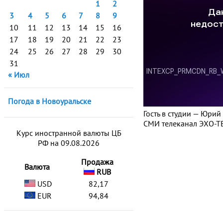
1
2
3
4
5
6
7
8
9
10
11
12
13
14
15
16
17
18
19
20
21
22
23
24
25
26
27
28
29
30
31
« Июл
Погода в Новоуральске
Гость в студии — Юри
СМИ телеканал ЭХО-ТВ
Курс иностранной валюты ЦБ
РФ на 09.08.2026
Продажа
Валюта
RUB
USD
82,17
EUR
94,84