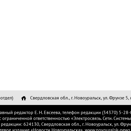
отдел)
Свердловская обл., г. Новоуральск, ул. Фрунзе 5, 
лавный редактор Е. Н. Евсеева, телефон редакции (34370) 5-28-
с ограниченной ответственностью «Электросвязь. Сети. Системы
 редакции: 624130, Свердловская обл., г. Новоуральск, ул. Фрунз
тевое издание «Новости Новоуральска», www.novouralsk-news.