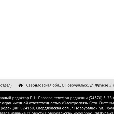
отдел)
Свердловская обл., г. Новоуральск, ул. Фрунзе 5, 
лавный редактор Е. Н. Евсеева, телефон редакции (34370) 5-28-
с ограниченной ответственностью «Электросвязь. Сети. Системы
 редакции: 624130, Свердловская обл., г. Новоуральск, ул. Фрунз
тевое издание «Новости Новоуральска», www.novouralsk-news.