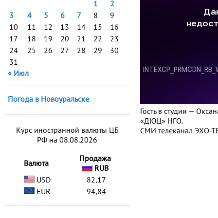
1
2
3
4
5
6
7
8
9
10
11
12
13
14
15
16
17
18
19
20
21
22
23
24
25
26
27
28
29
30
31
« Июл
Погода в Новоуральске
Гость в студии — Окс
«ДЮЦ» НГО.
Курс иностранной валюты ЦБ
СМИ телеканал ЭХО-ТВ
РФ на 08.08.2026
Продажа
Валюта
RUB
USD
82,17
EUR
94,84