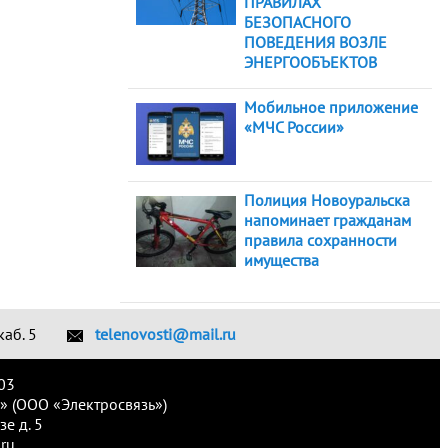
ПРАВИЛАХ
БЕЗОПАСНОГО
ПОВЕДЕНИЯ ВОЗЛЕ
ЭНЕРГООБЪЕКТОВ
Мобильное приложение
«МЧС России»
Полиция Новоуральска
напоминает гражданам
правила сохранности
имущества
каб. 5
telenovosti@mail.ru
03
» (ООО «Электросвязь»)
е д. 5
ru.