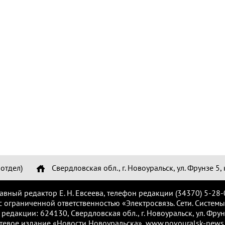
отдел)
Свердловская обл., г. Новоуральск, ул. Фрунзе 5, 
лавный редактор Е. Н. Евсеева, телефон редакции (34370) 5-28-
с ограниченной ответственностью «Электросвязь. Сети. Системы
 редакции: 624130, Свердловская обл., г. Новоуральск, ул. Фрунз
тевое издание «Новости Новоуральска», www.novouralsk-news.