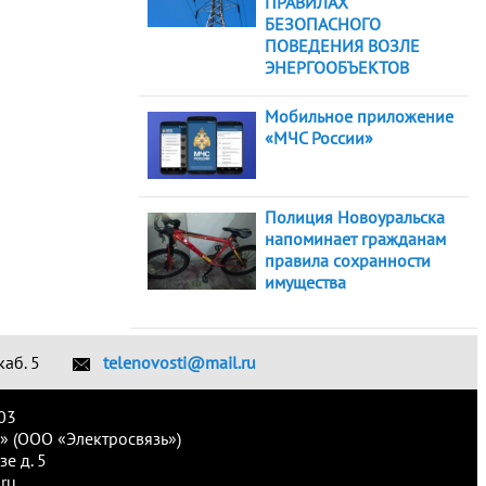
ПРАВИЛАХ
БЕЗОПАСНОГО
ПОВЕДЕНИЯ ВОЗЛЕ
ЭНЕРГООБЪЕКТОВ
Мобильное приложение
«МЧС России»
Полиция Новоуральска
напоминает гражданам
правила сохранности
имущества
каб. 5
telenovosti@mail.ru
03
» (ООО «Электросвязь»)
е д. 5
ru.