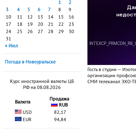
1
2
3
4
5
6
7
8
9
10
11
12
13
14
15
16
17
18
19
20
21
22
23
24
25
26
27
28
29
30
31
« Июл
Погода в Новоуральске
Гость в студии — Изо
организации профсоюз
Курс иностранной валюты ЦБ
СМИ телеканал ЭХО-ТВ
РФ на 08.08.2026
Продажа
Валюта
RUB
USD
82,17
EUR
94,84