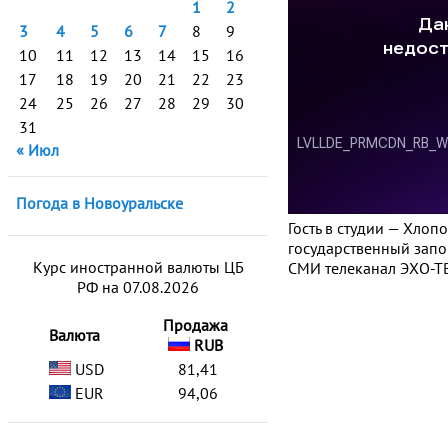
1
2
3
4
5
6
7
8
9
10
11
12
13
14
15
16
17
18
19
20
21
22
23
24
25
26
27
28
29
30
31
« Июл
Погода в Новоуральске
Гость в студии — Хло
государственный запо
Курс иностранной валюты ЦБ
СМИ телеканал ЭХО-ТВ
РФ на 07.08.2026
Продажа
Валюта
RUB
USD
81,41
EUR
94,06