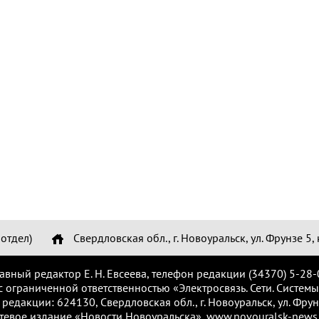
отдел)
Свердловская обл., г. Новоуральск, ул. Фрунзе 5, 
лавный редактор Е. Н. Евсеева, телефон редакции (34370) 5-28-
с ограниченной ответственностью «Электросвязь. Сети. Системы
 редакции: 624130, Свердловская обл., г. Новоуральск, ул. Фрунз
тевое издание «Новости Новоуральска», www.novouralsk-news.