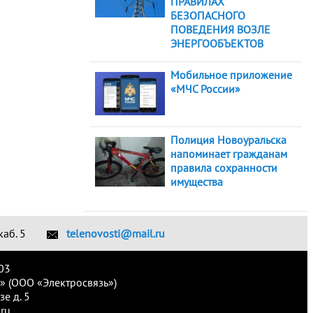
ПРАВИЛАХ
БЕЗОПАСНОГО
ПОВЕДЕНИЯ ВОЗЛЕ
ЭНЕРГООБЪЕКТОВ
Мобильное приложение
«МЧС России»
Полиция Новоуральска
напоминает гражданам
правила сохранности
имущества
каб. 5
telenovosti@mail.ru
03
» (ООО «Электросвязь»)
е д. 5
ru.