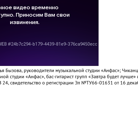
алья Бызова, руководители музыкальной студии «Анфас»; Чикан
ой студии «Анфас», бас-гитарист групп «Завтра будет лучше»
 24, свидетельство о регистрации Эл №ТУ66-01631 от 16 декаб