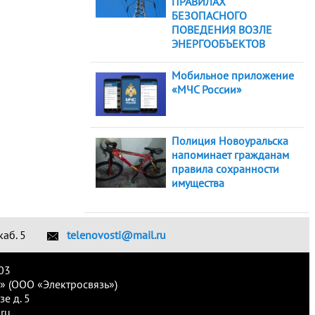
ПРАВИЛАХ
БЕЗОПАСНОГО
ПОВЕДЕНИЯ ВОЗЛЕ
ЭНЕРГООБЪЕКТОВ
Мобильное приложение
«МЧС России»
Полиция Новоуральска
напоминает гражданам
правила сохранности
имущества
каб. 5
telenovosti@mail.ru
03
» (ООО «Электросвязь»)
е д. 5
ru.