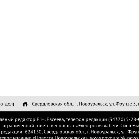
отдел)
Свердловская обл., г. Новоуральск, ул. Фрунзе 5, 
лавный редактор Е. Н. Евсеева, телефон редакции (34370) 5-28-
с ограниченной ответственностью «Электросвязь. Сети. Системы
 редакции: 624130, Свердловская обл., г. Новоуральск, ул. Фрунз
тевое издание «Новости Новоуральска», www.novouralsk-news.