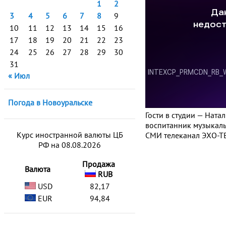
1
2
3
4
5
6
7
8
9
10
11
12
13
14
15
16
17
18
19
20
21
22
23
24
25
26
27
28
29
30
31
« Июл
Погода в Новоуральске
Гости в студии — Нат
воспитанник музыкальн
Курс иностранной валюты ЦБ
СМИ телеканал ЭХО-ТВ
РФ на 08.08.2026
Продажа
Валюта
RUB
USD
82,17
EUR
94,84