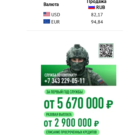
Продажа
Валюта
RUB
USD
82,17
EUR
94,84