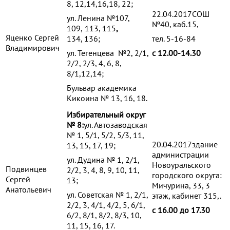
8, 12,14,16,18, 22;
22.04.2017СОШ
ул. Ленина №107,
№40, каб.15,
109,
113, 115
,
Яценко Сергей
134, 136;
тел. 5-16-84
Владимирович
ул. Тегенцева №2, 2/1,
с 12.00-14.30
2/2, 2/3, 4, 6, 8,
8/1,12,14;
Бульвар академика
Кикоина № 13, 16, 18.
Избирательный округ
№ 8:
ул. Автозаводская
№ 1, 5/1, 5/2, 5/3, 11,
20.04.2017здание
13, 15, 17, 19;
администрации
ул. Дудина № 1, 2/1,
Новоуральского
Подвинцев
2/2, 3, 4, 8, 9, 10, 11,
городского округа:
Сергей
13;
Мичурина, 33, 3
Анатольевич
ул. Советская № 1, 2/1,
этаж, кабинет 315,.
2/2, 3, 4/1, 4/2, 5, 6/1,
с 16.00 до 17.30
6/2, 8/1, 8/2, 8/3, 10,
11, 15, 16, 17.