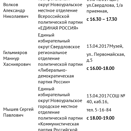
Волков
округ:Новоуральское
ул.Свердлова, 1/а
Александр
местное отделение
приемная,
Николаевич
Всероссийской
с 16.30 – 17.30
политической партии
«ЕДИНАЯ РОССИЯ»
Единый
избирательный
13.04.2017Музей,
округ:Свердловское
Гильмияров
региональное
ул.. Первомайская,
Маннур
отделение
д.5
Хасниярович
политической партии
с 16.00-18.00
«Либерально-
демократическая
партия России»
Единый
избирательный
13.04.2017СОШ №
округ:Новоуральское
40, каб.16,
городское местное
Мышев Сергей
тел. 5-16-84
отделение
Павлович
политической партии
с 18.00-19.00
«Коммунистическая
партия Российской