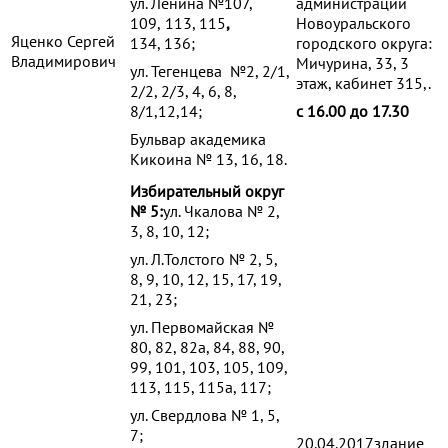
ул. Ленина №107,
администрации
109,
113, 115
,
Новоуральского
Яценко Сергей
134, 136;
городского округа:
Владимирович
Мичурина, 33, 3
ул. Тегенцева №2, 2/1,
этаж, кабинет 315,.
2/2, 2/3, 4, 6, 8,
8/1,12,14;
с 16.00 до 17.30
Бульвар академика
Кикоина № 13, 16, 18.
Избирательный округ
№ 5:
ул. Чкалова № 2,
3, 8, 10, 12;
ул. Л.Толстого № 2, 5,
8, 9, 10, 12, 15, 17, 19,
21, 23;
ул. Первомайская №
80, 82, 82а, 84, 88, 90,
99, 101, 103, 105, 109,
113, 115, 115а, 117;
ул. Свердлова № 1, 5,
7;
20.04.2017здание