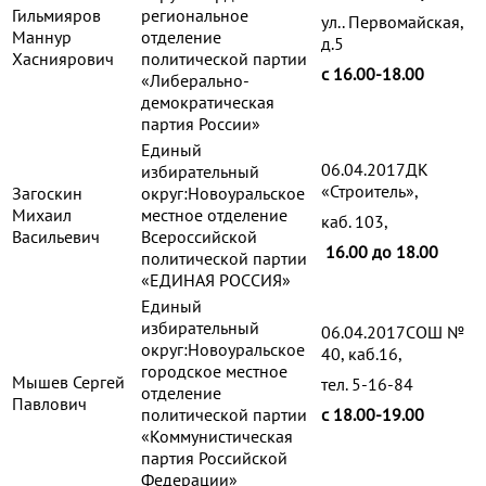
Гильмияров
региональное
ул.. Первомайская,
Маннур
отделение
д.5
Хасниярович
политической партии
с 16.00-18.00
«Либерально-
демократическая
партия России»
Единый
06.04.2017ДК
избирательный
«Строитель»,
Загоскин
округ:Новоуральское
Михаил
местное отделение
каб. 103,
Васильевич
Всероссийской
16.00 до 18.00
политической партии
«ЕДИНАЯ РОССИЯ»
Единый
избирательный
06.04.2017СОШ №
округ:Новоуральское
40, каб.16,
городское местное
Мышев Сергей
тел. 5-16-84
отделение
Павлович
политической партии
с 18.00-19.00
«Коммунистическая
партия Российской
Федерации»