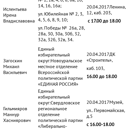
14, 16, 16а;
20.04.2017Ленина,
Ислентьева
12, каб. 203,
ул. Юбилейная № 2, 3,
Ирена
4, 5, 6, 8, 9, 10;
Владиславовна
с 17.00 до 18.00
ул. Победы № 26а, 28,
28а, 30, 30а, 30б, 32,
32а, 32б, 32в, 34.
Единый
20.04.2017ДК
избирательный
«Строитель»,
Загоскин
округ:Новоуральское
Михаил
местное отделение
каб. 103,
Васильевич
Всероссийской
16.00 до 18.00
политической партии
«ЕДИНАЯ РОССИЯ»
Единый
избирательный
20.04.2017Музей,
округ:Свердловское
Гильмияров
региональное
ул.. Первомайская,
Маннур
отделение
д.5
Хасниярович
политической партии
с 16.00-18.00
«Либерально-