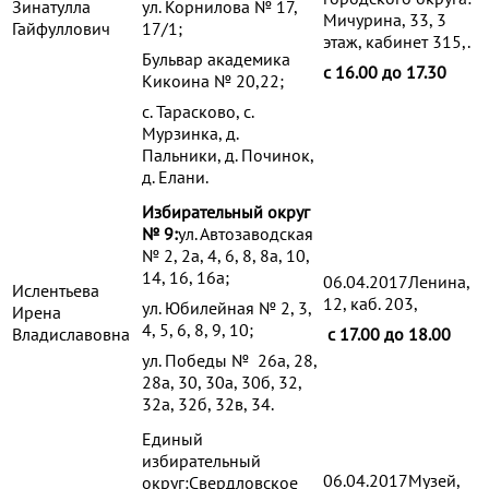
Зинатулла
ул. Корнилова № 17,
Мичурина, 33, 3
Гайфуллович
17/1;
этаж, кабинет 315,.
Бульвар академика
с 16.00 до 17.30
Кикоина № 20,22;
с. Тарасково, с.
Мурзинка, д.
Пальники, д. Починок,
д. Елани.
Избирательный округ
№ 9:
ул. Автозаводская
№ 2, 2а, 4, 6, 8, 8а, 10,
14, 16, 16а;
06.04.2017Ленина,
Ислентьева
12, каб. 203,
ул. Юбилейная № 2, 3,
Ирена
4, 5, 6, 8, 9, 10;
Владиславовна
с 17.00 до 18.00
ул. Победы № 26а, 28,
28а, 30, 30а, 30б, 32,
32а, 32б, 32в, 34.
Единый
избирательный
06.04.2017Музей,
округ:Свердловское