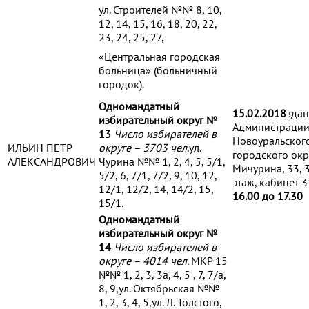
ул. Строителей №№ 8, 10,
12, 14, 15, 16, 18, 20, 22,
23, 24, 25, 27,
«Центральная городская
больница» (больничный
городок).
Одномандатный
15.02.2018
зда
избирательный округ №
Администраци
13
Число избирателей в
Новоуральског
ИЛЬИН ПЕТР
округе – 3703 чел
.ул.
городского окр
АЛЕКСАНДРОВИЧ
Чурина №№ 1, 2, 4, 5, 5/1,
Мичурина, 33, 
5/2, 6, 7/1, 7/2, 9, 10, 12,
этаж, кабинет 3
12/1, 12/2, 14, 14/2, 15,
16.00 до 17.30
15/1.
Одномандатный
избирательный округ №
14
Число избирателей в
округе – 4014 чел.
МКР 15
№№ 1, 2, 3, 3а, 4, 5 , 7, 7/а,
8, 9,ул. Октябрьская №№
1, 2, 3, 4, 5,ул. Л. Толстого,