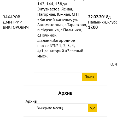
142, 144, 158,ул.
Энтузиастов, Ясная,
Нагорная, Южная, СНТ
ЗАХАРОВ
22.02.2018
д.
«Висячий камень», ул.
ДМИТРИЙ
Пальники,клуб
Автомоторная,с.Тарасково,
ВИКТОРОВИЧ
17.00
п.Мурзинка, с.Пальники,
с.Починок,
д.Елани,Загородное
шоссе №№ 1, 2, 3, 4,
4/1,санаторий «Зеленый
мыс».
Ю. 
Архив
Архив