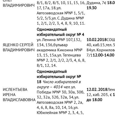
ОЛЕГ
8/1, 8/2, 8/3, 10, 11, 15, 16,
Дудина, 7
с 18.0
ВЛАДИМИРОВИЧ
17, 17а, 18,ул.
19.30
Автозаводская №№ 1, 5/1,
5/2, 5/3,ул. С. Дудина №№
1, 2/1, 2/2, 3, 4, 8, 9, 10, 11.
Одномандатный
избирательный округ № 4
ул. Ленина №№ 107,132,
10.02.2018
СОШ
ЯЦЕНКО СЕРГЕЙ
134, 136,бульвар
40, каб.15,тел. 
ВЛАДИМИРОВИЧ
академика Кикоина №№
84ул. Корнилов
13, 15, 15а,ул. Тегенцева
7/1
1
2.0
0-1
4
.00
№№ 2, 2/1, 2/2, 2/3, 4, 6, 8,
8/1, 12, 14.
Одномандатный
избирательный округ №
18
Число избирателей в
округе – 4014 чел.
ул.
ИСЛЕНТЬЕВА
12.02. 2018
Лен
Победы №№ 30, 30а, 30б,
ИРЕНА
12, каб. 203,
с 1
32, 32а, 32б, 32в, 34,ул.
ВЛАДИСЛАВОВНА
до 18.00
Автозаводская №№ 2, 2а,
4, 6, 8, 8а, 10, 14, 16,ул.
Юбилейная №№ 2, 3, 4, 5,