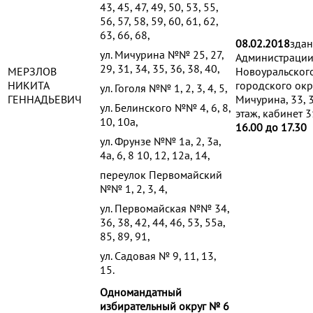
43, 45, 47, 49, 50, 53, 55,
56, 57, 58, 59, 60, 61, 62,
63, 66, 68,
08.02.2018
зда
ул. Мичурина №№ 25, 27,
Администраци
29, 31, 34, 35, 36, 38, 40,
МЕРЗЛОВ
Новоуральског
НИКИТА
городского окр
ул. Гоголя №№ 1, 2, 3, 4, 5,
ГЕННАДЬЕВИЧ
Мичурина, 33, 
ул. Белинского №№ 4, 6, 8,
этаж, кабинет 3
10, 10а,
16.00 до 17.30
ул. Фрунзе №№ 1а, 2, 3а,
4а, 6, 8 10, 12, 12а, 14,
переулок Первомайский
№№ 1, 2, 3, 4,
ул. Первомайская №№ 34,
36, 38, 42, 44, 46, 53, 55а,
85, 89, 91,
ул. Садовая № 9, 11, 13,
15.
Одномандатный
избирательный округ № 6