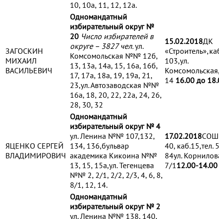
10, 10а, 11, 12, 12а.
Одномандатный
избирательный округ №
20
Число избирателей в
15.02.2018
ДК
округе – 3827 чел.
ул.
ЗАГОСКИН
«Строитель»,каб
Комсомольская №№ 12б,
МИХАИЛ
103,ул.
13, 13а, 14а, 15, 16а, 16б,
ВАСИЛЬЕВИЧ
Комсомольская
17, 17а, 18а, 19, 19а, 21,
14
16.00 до 18.
23,ул. Автозаводская №№
16а, 18, 20, 22, 22а, 24, 26,
28, 30, 32
Одномандатный
избирательный округ № 4
ул. Ленина №№ 107,132,
17.02.2018
СОШ
ЯЦЕНКО СЕРГЕЙ
134, 136,бульвар
40, каб.15,тел. 
ВЛАДИМИРОВИЧ
академика Кикоина №№
84ул. Корнилов
13, 15, 15а,ул. Тегенцева
7/1
1
2.0
0-1
4
.00
№№ 2, 2/1, 2/2, 2/3, 4, 6, 8,
8/1, 12, 14.
Одномандатный
избирательный округ № 2
ул. Ленина №№ 138, 140,