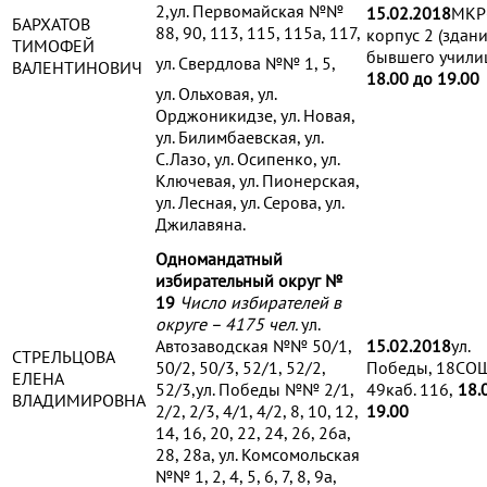
2,ул. Первомайская №№
15.02.2018
МКР
БАРХАТОВ
88, 90, 113, 115, 115а, 117,
корпус 2 (здан
ТИМОФЕЙ
бывшего учили
ул. Свердлова №№ 1, 5,
ВАЛЕНТИНОВИЧ
18.00 до 19.00
ул. Ольховая, ул.
Орджоникидзе, ул. Новая,
ул. Билимбаевская, ул.
С.Лазо, ул. Осипенко, ул.
Ключевая, ул. Пионерская,
ул. Лесная, ул. Серова, ул.
Джилавяна.
Одномандатный
избирательный округ №
19
Число избирателей в
округе – 4175 чел.
ул.
Автозаводская №№ 50/1,
15.02.2018
ул.
СТРЕЛЬЦОВА
50/2, 50/3, 52/1, 52/2,
Победы, 18СО
ЕЛЕНА
52/3,ул. Победы №№ 2/1,
49каб. 116,
18.
ВЛАДИМИРОВНА
2/2, 2/3, 4/1, 4/2, 8, 10, 12,
19.00
14, 16, 20, 22, 24, 26, 26а,
28, 28а, ул. Комсомольская
№№ 1, 2, 4, 5, 6, 7, 8, 9а,