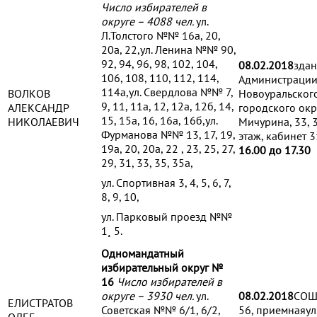
Число избирателей в
округе – 4088 чел.
ул.
Л.Толстого №№ 16а, 20,
20а, 22,ул. Ленина №№ 90,
92, 94, 96, 98, 102, 104,
08.02.2018
зда
106, 108, 110, 112, 114,
Администраци
114а,ул. Свердлова №№ 7,
ВОЛКОВ
Новоуральског
9, 11, 11а, 12, 12а, 12б, 14,
АЛЕКСАНДР
городского окр
15, 15а, 16, 16а, 16б,ул.
НИКОЛАЕВИЧ
Мичурина, 33, 
Фурманова №№ 13, 17, 19,
этаж, кабинет 3
19а, 20, 20а, 22 , 23, 25, 27,
16.00 до 17.30
29, 31, 33, 35, 35а,
ул. Спортивная 3, 4, 5, 6, 7,
8, 9, 10,
ул. Парковый проезд №№
1¸ 5.
Одномандатный
избирательный округ №
16
Число избирателей в
округе – 3930 чел.
ул.
08.02.2018
СОШ
ЕЛИСТРАТОВ
Советская №№ 6/1, 6/2,
56, приемнаяул