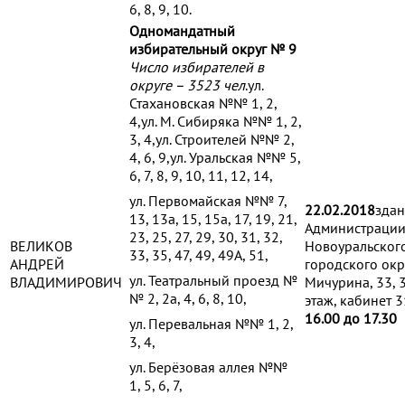
6, 8, 9, 10.
Одномандатный
избирательный округ № 9
Число избирателей в
округе – 3523 чел
.ул.
Стахановская №№ 1, 2,
4,ул. М. Сибиряка №№ 1, 2,
3, 4,ул. Строителей №№ 2,
4, 6, 9,ул. Уральская №№ 5,
6, 7, 8, 9, 10, 11, 12, 14,
ул. Первомайская №№ 7,
22.02.2018
зда
13, 13а, 15, 15а, 17, 19, 21,
Администраци
23, 25, 27, 29, 30, 31, 32,
ВЕЛИКОВ
Новоуральског
33, 35, 47, 49, 49А, 51,
АНДРЕЙ
городского окр
ул. Театральный проезд №
ВЛАДИМИРОВИЧ
Мичурина, 33, 
№ 2, 2а, 4, 6, 8, 10,
этаж, кабинет 3
16.00 до 17.30
ул. Перевальная №№ 1, 2,
3, 4,
ул. Берёзовая аллея №№
1, 5, 6, 7,