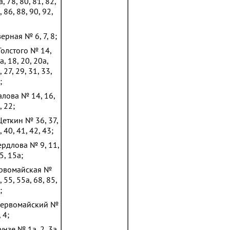
а, 78, 80, 81, 82,
, 86, 88, 90, 92,
верная № 6, 7, 8;
 Толстого № 14,
а, 18, 20, 20а,
, 27, 29, 31, 33,
;
алова № 14, 16,
, 22;
 Цеткин № 36, 37,
, 40, 41, 42, 43;
вердлова № 9, 11,
5, 15а;
ервомайская №
, 55, 55а, 68, 85,
;
Первомайский №
, 4;
унзе № 1а, 2, 3а,