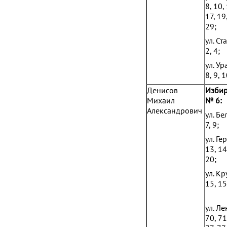
8, 10,
17, 19
29;
ул. С
2, 4;
ул. Ур
8, 9, 1
Денисов
Избир
Михаил
№ 6:
Александрович
ул. Бе
7, 9;
ул. Ге
13, 14
20;
ул. К
15, 15
ул. Ле
70, 71