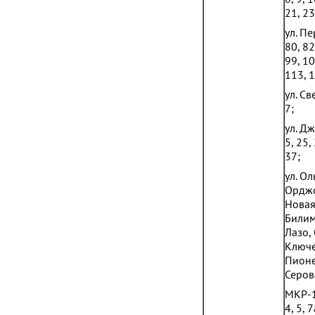
21, 23
ул. П
80, 82
99, 10
113, 1
ул. Св
7;
ул. Д
5, 25,
37;
ул. Ол
Орджо
Новая
Билим
Лазо,
Ключе
Пионе
Серов
МКР-15
4, 5, 7