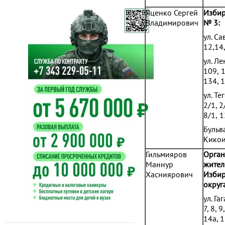
Яценко Сергей
Избир
Владимирович
№ 3:
ул. Са
12,14
ул. Л
109,
1
134, 
ул. Т
2/1, 2/
8/1,
1
Бульв
Кикои
Гильмияров
Орган
Маннур
жител
Хасниярович
Избир
округ
ул. Га
7, 8, 9
14а, 1