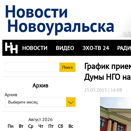
Новости
Новоуральска
НОВОСТИ
ВИДЕО
ЭХО-ТВ 24
РАД
График прие
Думы НГО на
Архив
25.03.2015 | 16:08
Архив
Август 2026
Пн
Вт
Ср
Чт
Пт
Сб
Вс