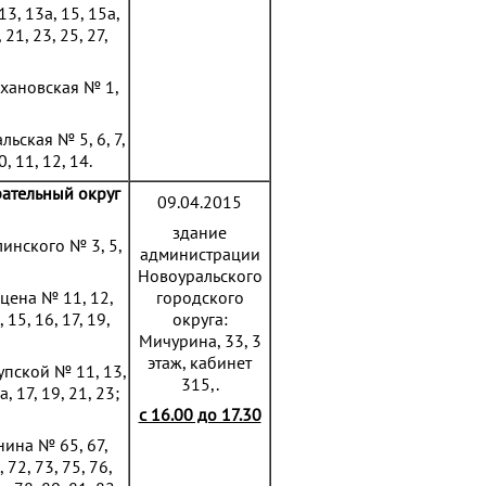
 13, 13а, 15, 15а,
, 21, 23, 25, 27,
тахановская № 1,
альская № 5, 6, 7,
0, 11, 12, 14.
ательный округ
09.04.2015
здание
линского № 3, 5,
администрации
Новоуральского
рцена № 11, 12,
городского
, 15, 16, 17, 19,
округа:
Мичурина, 33, 3
этаж, кабинет
рупской № 11, 13,
315,.
а, 17, 19, 21, 23;
с 16.00 до 17.30
нина № 65, 67,
, 72, 73, 75, 76,