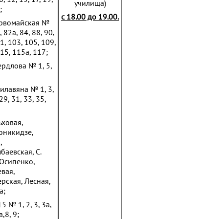
училища)
;
с 18.00 до 19.00.
ервомайская №
, 82а, 84, 88, 90,
1, 103, 105, 109,
15, 115а, 117;
ердлова № 1, 5,
жилавяна № 1, 3,
 29, 31, 33, 35,
ьховая,
никидзе,
,
баевская, С.
 Осипенко,
вая,
рская, Лесная,
а;
 № 1, 2, 3, 3а,
а,8, 9;