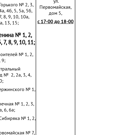
ул.
 Горького № 2, 3,
Первомайская,
4а, 4б, 5, 5а, 5б,
дом 5,
7, 8, 9, 10, 10а,
с 17-00 до 18-00
а, 13, 15;
енина № 1, 2,
5, 7, 8, 9, 10, 11;
роителей № 1, 2,
, 9;
еатральный
 № 2, 2а, 3, 4,
0;
зержинского № 1,
речная № 1, 2, 3,
а, 6, 6а;
 Сибиряка № 1, 2,
ервомайская № 7,