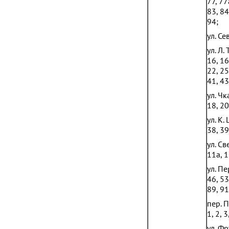
77, 77
83, 84
94;
ул. Се
ул. Л.
16, 16
22, 25
41, 43
ул. Чк
18, 20
ул. К.
38, 39
ул. С
11а, 1
ул. П
46, 53
89, 91
пер. 
1, 2, 3
ул. Фр