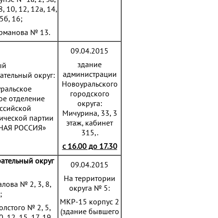
 8, 10, 12, 12а, 14,
5б, 16;
урманова № 13.
09.04.2015
здание
ый
администрации
ательный округ:
Новоуральского
ральское
городского
ое отделение
округа:
ссийской
Мичурина, 33, 3
ической партии
этаж, кабинет
НАЯ РОССИЯ»
315,.
с 16.00 до 17.30
ательный округ
09.04.2015
На территории
алова № 2, 3, 8,
округа № 5:
;
МКР-15 корпус 2
Толстого № 2, 5,
(здание бывшего
0, 12, 15, 17, 19,