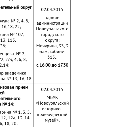
ательный округ
02.04.2015
здание
вчука № 2, 4, 8,
администрации
,
16,18, 22;
Новоуральского
енина №
107,
городского
13, 115
,
округа:
136;
Мичурина, 33, 3
этаж, кабинет
егенцева №
2,
315,.
2, 2/3, 4, 6, 8,
2,14;
с 16.00 до 17.30
ар академика
на № 13, 16, 18.
изован прием
02.04.2015
ей
МБУК
ательного
«Новоуральский
а № 14:
историко-
гарина № 1, 3, 5,
краеведческий
, 12, 12а, 13, 14,
музей»,
6, 18, 20;