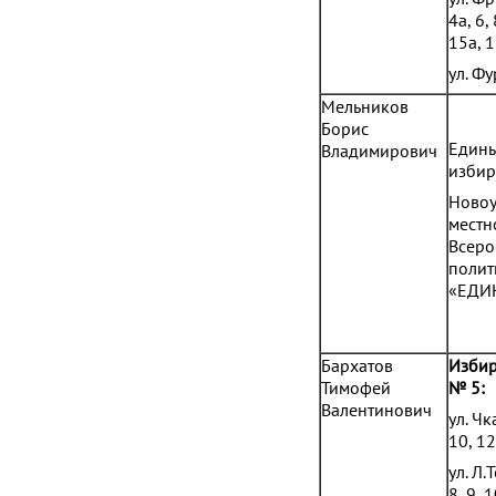
4а, 6,
15а, 1
ул. Ф
Мельников
Борис
Един
Владимирович
избир
Новоу
местн
Всеро
полит
«ЕДИ
Бархатов
Избир
Тимофей
№ 5:
Валентинович
ул. Чк
10, 12
ул. Л.
8, 9, 1