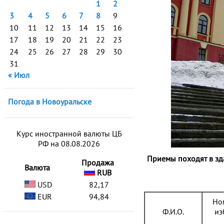
1
2
3
4
5
6
7
8
9
10
11
12
13
14
15
16
17
18
19
20
21
22
23
24
25
26
27
28
29
30
31
« Июл
Погода в Новоуральске
Курс иностранной валюты ЦБ
РФ на 08.08.2026
Приемы походят в зда
Продажа
Валюта
RUB
USD
82,17
EUR
94,84
Но
Ф.И.О.
из