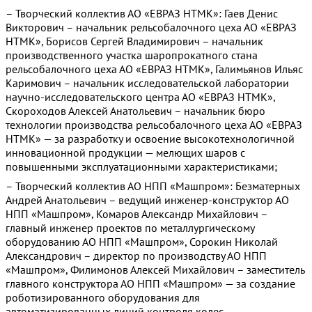
– Творческий коллектив АО «ЕВРАЗ НТМК»: Гаев Денис
Викторович – начальник рельсобалочного цеха АО «ЕВРАЗ
НТМК», Борисов Сергей Владимирович – начальник
производственного участка шаропрокатного стана
рельсобалочного цеха АО «ЕВРАЗ НТМК», Галимьянов Ильяс
Каримович – начальник исследовательской лаборатории
научно-исследовательского центра АО «ЕВРАЗ НТМК»,
Скороходов Алексей Анатольевич – начальник бюро
технологии производства рельсобалочного цеха АО «ЕВРАЗ
НТМК» — за разработку и освоение высокотехнологичной
инновационной продукции — мелющих шаров с
повышенными эксплуатационными характеристиками;
– Творческий коллектив АО НПП «Машпром»: Безматерных
Андрей Анатольевич – ведущий инженер-конструктор АО
НПП «Машпром», Комаров Александр Михайлович –
главный инженер проектов по металлургическому
оборудованию АО НПП «Машпром», Сорокин Николай
Александрович – директор по производству АО НПП
«Машпром», Филимонов Алексей Михайлович – заместитель
главного конструктора АО НПП «Машпром» — за создание
роботизированного оборудования для
автоматизированных линий контроля колес