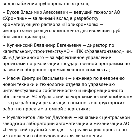
водоснабжения трубопрокатных цехов;
– Буков Владимир Алексеевич — ведущий технолог АО
«Хромпик» — за личный вклад в разработку
хроматирующего раствора «Полихромзоль» —
импортозамещающего компонента для изоляции труб
большого диаметра;
– Купчинский Владимир Евгеньевич — директор по
капитальному строительству АО «НПК «Уралвагонзавод» им.
Ф. Э. Дзержинского — за эффективное управление
проектами по реализации государственной программы по
развитию оборонно-промышленного комплекса;
– Масич Дмитрий Васильевич — инженер по внедрению
новой техники и технологии отдела по управлению
интеллектуальной собственностью и информационного
обеспечения АО «Уральский электрохимический комбинат»
— за разработку и реализацию опытно-конструкторских
работ по проектам атомной энергетики;
– Муллахметов Ильгис Даутович — начальник центральной
заводской лаборатории автоматизации и механизации АО
«Северский трубный завод» — за реализацию проекта по
изготовлению оборудования для увлажнения