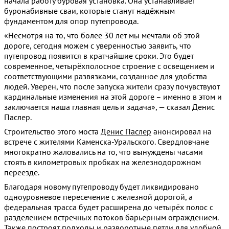
начала работу буровая установка. Она устанавливает
буронабивные сваи, которые станут надёжным
фундаментом для опор путепровода.
«Несмотря на то, что более 30 лет мы мечтали об этой
дороге, сегодня можем с уверенностью заявить, что
путепровод появится в кратчайшие сроки. Это будет
современное, четырёхполосное строение с освещением и
соответствующими развязками, созданное для удобства
людей. Уверен, что после запуска жители сразу почувствуют
кардинальные изменения на этой дороге – именно в этом и
заключается наша главная цель и задача», — сказал Денис
Паслер.
Строительство этого моста
Денис Паслер
анонсировал на
встрече с жителями Каменска-Уральского. Свердловчане
многократно жаловались на то, что вынуждены часами
стоять в километровых пробках на железнодорожном
переезде.
Благодаря новому путепроводу будет ликвидировано
одноуровневое пересечение с железной дорогой, а
федеральная трасса будет расширена до четырёх полос с
разделением встречных потоков барьерным ограждением.
Также построят подходы и разворотные петли для удобной