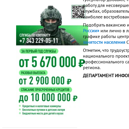
работу для несоверше
службах, образователь
наиболее востребован
Подобрать вакансию и
России»
или лично в л
графике работы центр
занятости населения
С
Отметим, что трудоуст
национального проект
профессионального с
региона.
ДЕПАРТАМЕНТ ИНФО