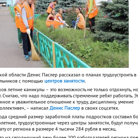
ой области Денис Паслер рассказал о планах трудоустроить в
ольников с помощью
центров занятости
.
в летние каникулы – это возможность не только отдохнуть, но
 Считаю, что надо поддерживать стремление ребят работать. Э
нное и уважительное отношение к труду, дисциплину, умение
коллективе», – написал
Денис Паслер
в своих соцсетях.
ода средний размер заработной платы подростков составил бо
етние, трудоустроенные через центры занятости, будут получ
у от региона в размере 4 тысячи 284 рубля в месяц.
что на сегодняшний день более 200 работодателей региона пр