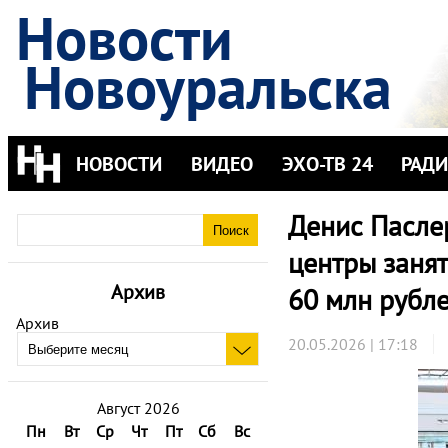
Новости
Новоуральска
НОВОСТИ
ВИДЕО
ЭХО-ТВ 24
РАД
Денис Пасле
центры занят
Архив
60 млн рубл
Архив
20.05.2026 | 17:18
Август 2026
Пн
Вт
Ср
Чт
Пт
Сб
Вс