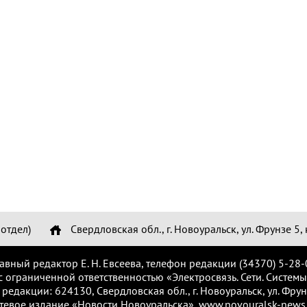
отдел)
Свердловская обл., г. Новоуральск, ул. Фрунзе 5, 
лавный редактор Е. Н. Евсеева, телефон редакции (34370) 5-28-
с ограниченной ответственностью «Электросвязь. Сети. Системы
 редакции: 624130, Свердловская обл., г. Новоуральск, ул. Фрунз
тевое издание «Новости Новоуральска», www.novouralsk-news.