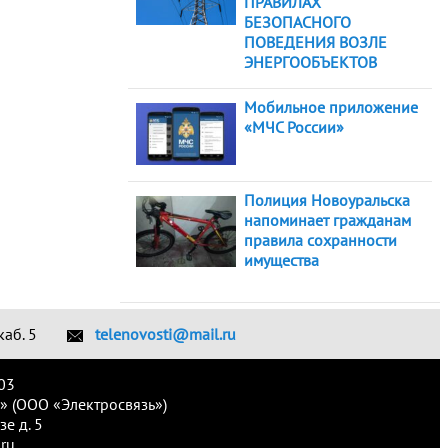
ПРАВИЛАХ
БЕЗОПАСНОГО
ПОВЕДЕНИЯ ВОЗЛЕ
ЭНЕРГООБЪЕКТОВ
Мобильное приложение
«МЧС России»
Полиция Новоуральска
напоминает гражданам
правила сохранности
имущества
каб. 5
telenovosti@mail.ru
03
» (ООО «Электросвязь»)
е д. 5
ru.