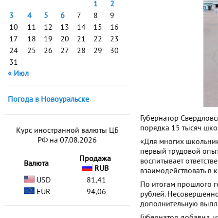
1
2
3
4
5
6
7
8
9
10
11
12
13
14
15
16
17
18
19
20
21
22
23
24
25
26
27
28
29
30
31
« Июл
Погода в Новоуральске
Губернатор Свердловск
порядка 15 тысяч шк
Курс иностранной валюты ЦБ
РФ на 07.08.2026
«Для многих школьнико
первый трудовой опыт.
Продажа
воспитывает ответстве
Валюта
RUB
взаимодействовать в 
USD
81,41
По итогам прошлого г
EUR
94,06
рублей. Несовершеннол
дополнительную выплат
Губернатор добавил, 