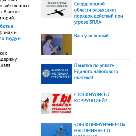
Свердловской
хозяйственных
области разъясняет
. В числе
порядок действий при
иторий.
угрозе БПЛА
бота в
ефонах и
Ваш участковый
о труду и
мках
ддержку
циала
Памятка по уплате
Единого налогового
платежа!
СТОЛКНУЛИСЬ С
КОРРУПЦИЕЙ?
«ОБЛКОММУНЭНЕРГО»
НАПОМИНАЕТ О