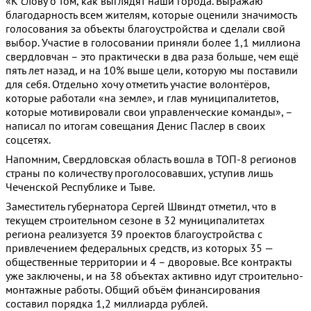
«К слову о том, как выглядят наши города. Выражаю
благодарность всем жителям, которые оценили значимость
голосования за объекты благоустройства и сделали свой
выбор. Участие в голосовании приняли более 1,1 миллиона
свердловчан – это практически в два раза больше, чем ещё
пять лет назад, и на 10% выше цели, которую мы поставили
для себя. Отдельно хочу отметить участие волонтёров,
которые работали «на земле», и глав муниципалитетов,
которые мотивировали свои управленческие команды», –
написал по итогам совещания Денис Паслер в своих
соцсетях.
Напомним, Свердловская область вошла в ТОП-8 регионов
страны по количеству проголосовавших, уступив лишь
Чеченской Республике и Тыве.
Заместитель губернатора Сергей Швиндт отметил, что в
текущем строительном сезоне в 32 муниципалитетах
региона реализуется 39 проектов благоустройства с
привлечением федеральных средств, из которых 35 —
общественные территории и 4 – дворовые. Все контракты
уже заключены, и на 38 объектах активно идут строительно-
монтажные работы. Общий объём финансирования
составил порядка 1,2 миллиарда рублей.