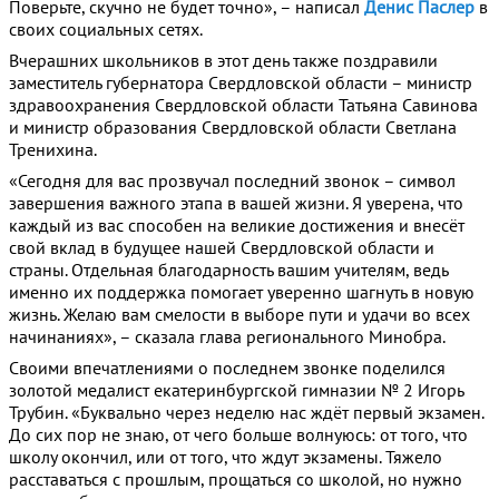
Поверьте, скучно не будет точно», – написал
Денис Паслер
в
своих социальных сетях.
Вчерашних школьников в этот день также поздравили
заместитель губернатора Свердловской области – министр
здравоохранения Свердловской области Татьяна Савинова
и министр образования Свердловской области Светлана
Тренихина.
«Сегодня для вас прозвучал последний звонок – символ
завершения важного этапа в вашей жизни. Я уверена, что
каждый из вас способен на великие достижения и внесёт
свой вклад в будущее нашей Свердловской области и
страны. Отдельная благодарность вашим учителям, ведь
именно их поддержка помогает уверенно шагнуть в новую
жизнь. Желаю вам смелости в выборе пути и удачи во всех
начинаниях», – сказала глава регионального Минобра.
Своими впечатлениями о последнем звонке поделился
золотой медалист екатеринбургской гимназии № 2 Игорь
Трубин. «Буквально через неделю нас ждёт первый экзамен.
До сих пор не знаю, от чего больше волнуюсь: от того, что
школу окончил, или от того, что ждут экзамены. Тяжело
расставаться с прошлым, прощаться со школой, но нужно