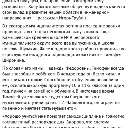
думать о будущем, о направлении, в котором хочу
развиваться. Хочу быть полезным обществу и надеюсь внести
свой вклад в развитие нашей области в инженерном
направлении», — рассказал Игорь Трубин.
В некоторых муниципалитетах региона последние звонки
проводятся всего для нескольких выпускников. Так, в
Камышевской средней школе № 9 Белоярского
муниципального округа всего два выпускника, а школа
посёлка Шувакиш Железнодорожного района провожала во
взрослую жизнь одного одиннадцатиклассника – Тимофея
Широнина.
По словам его мамы, Надежды Фёдоровны, Тимофей всегда
был способным ребёнком. В четыре года он бегло читал и
мог считать сотнями. Способности к обучению позволили
ему осилить школьную программу 10 и 11-х классов за один
год, причём на семейном обучении. В настоящее время
Тимофей уже является студентом Свердловского
музыкального училища им. П.И. Чайковского, он играет на
пианино и мечтает стать музыкантом.
«Хорошо учиться мне помогает самодисциплина и грамотно
составленный распорядок дня. Здорово, что система
образования России даёт возможность выбора – осваивать