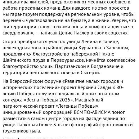
инициатива жителей, предложения от местных сообществ,
работа проектных команд. Для каждого из этих проектов
мы гарантируем поддержку на региональном уровне, чтобы
перемены чувствовались не на бумаге, а в жизни. Уверен, что
эти территории станут точками роста и комфорта для тысяч
свердловчан», – написал Денис Паслер в своих соцсетях.
Скоро преобразятся участок улицы Ленина в Талице,
пешеходная зона в районе улицы Курчатова в Заречном,
продолжится благоустройство набережной Нижне-
Шайтанского пруда в Первоуральске, начнётся комплексное
благоустройство улицы Партизанской в Богдановиче и
территории центрального сквера в Сысерти.
На Всероссийском форуме «Развитие малых городов и
исторических поселений» проект Верхней Салды к 80-
летию Победы получил специальный приз по итогам
конкурса «Весна Победы 2025». Масштабный
патриотический проект «Легенды Победы»,
инициированный корпорацией ВСМПО-АВИСМА помог
разместить в самом центре города на фасаде здания по
улице Парковая более 3 тысяч фотографий фронтовиков и
тружеников тыла.