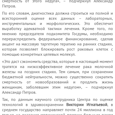
смертность от этого недуга», – подчеркнул Александр
Петров.
По его словам, диагностика должна строиться на полной и
всесторонней оценке всех данных – лабораторных,
инструментальных и морфологических. Это обеспечит
выработку адекватной тактики лечения. Кроме того, по
мнению председателя подкомитета Госдумы, необходимо
перераспределить федеральное финансирование, сделав
акцент на массовую таргетную терапию на ранних стадиях,
которая позволяет блокировать рост раковых клеток с
помощью конкретных целевых молекул.
«Это даст сэкономить средства, которые в настоящий момент
тратятся на низкоэффективное лечение рака молочной
железы на поздних стадиях. Тем самым, при сохранении
бюджетной нейтральности, можно существенно сократить
смертность от новообразований и продлить жизнь
женщинам, заболевшим этим недугом», – подчеркнул
Александр Петров.
Так, по данным научного сотрудника Центра по оценке
технологий в здравоохранении
Виктории Игнатьевой
, в
среднем государство направляет почти 24 миллиона в год
только на оказание медицинской помощи больным раком