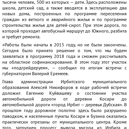
тысячи человек, 500 из которых — дети. Здесь расположены
школа, детский сад, а также вводятся в эксплуатацию два
новых дома, построенных по программе переселения
граждан из ветхого и аварийного жилья и по программе
строительства жилья для детей-сирот. При этом дорога, по
которой проходит автобусный маршрут до Южного, разбита
и требует ремонта.
«Работы были начаты в 2015 году, но не были закончены.
Сегодня было принято решение о том, что мы будем
заявляться в программу 2018 года и сможем рассчитывать
на областное софинансирование. В этом году этот участок
мы «подгрейдеруем», — сообщил по итогам встречи с
губернатором Валерий Еремеев.
Глава администрации Ирбитского муниципального
образования Алексей Никифоров в ходе рабочей встречи
доложил Евгению Куйвашеву о состоянии участка
автомобильной дороги от деревни Косари до
автомобильной дороги «город Ирбит — деревья Дубская». В
прошлом году дорожное полотно здесь было разрушено
паводком, и населенные пункты Косари и Бузина оказались
практически отрезаны от муниципального центра. Кроме
того, затруднен процесс вывоза мусора из Ирбита и