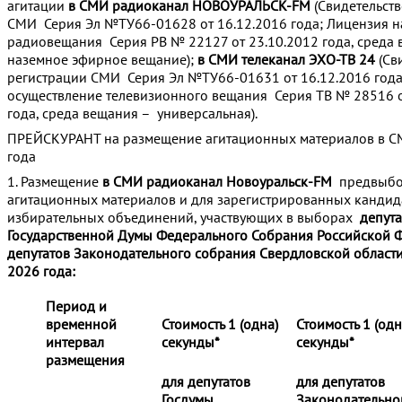
агитации
в СМИ радиоканал НОВОУРАЛЬСК-FM
(Свидетельств
СМИ Серия Эл №ТУ66-01628 от 16.12.2016 года; Лицензия н
радиовещания Серия РВ № 22127 от 23.10.2012 года, среда
наземное эфирное вещание);
в СМИ телеканал ЭХО-ТВ 24
(Св
регистрации СМИ Серия Эл №ТУ66-01631 от 16.12.2016 года
осуществление телевизионного вещания Серия ТВ № 28516 о
года, среда вещания – универсальная).
ПРЕЙСКУРАНТ на размещение агитационных материалов в СМ
года
1. Размещение
в СМИ радиоканал Новоуральск-
FM
предвыбо
агитационных материалов и для зарегистрированных кандид
избирательных объединений, участвующих в выборах
депута
Государственной Думы Федерального Собрания Российской 
депутатов Законодательного собрания Свердловской области
2026 года:
Период и
временной
Стоимость 1 (одна)
Стоимость 1 (одн
интервал
секунды*
секунды*
размещения
для депутатов
для депутатов
Госдумы
Законодательно