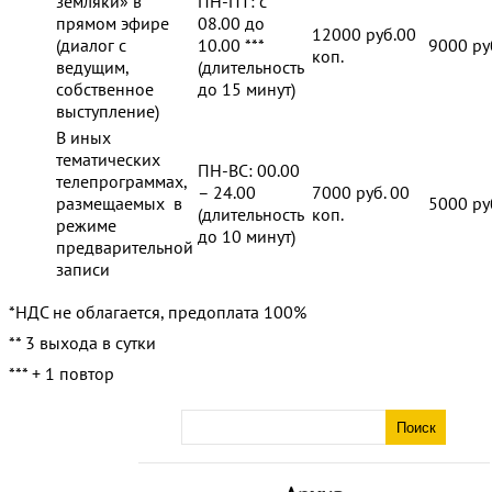
земляки» в
ПН-ПТ: с
прямом эфире
08.00 до
12000 руб.00
(диалог с
10.00 ***
9000 ру
коп.
ведущим,
(длительность
собственное
до 15 минут)
выступление)
В иных
тематических
ПН-ВС: 00.00
телепрограммах,
– 24.00
7000 руб. 00
размещаемых в
5000 руб
(длительность
коп.
режиме
до 10 минут)
предварительной
записи
*НДС не облагается, предоплата 100%
** 3 выхода в сутки
*** + 1 повтор