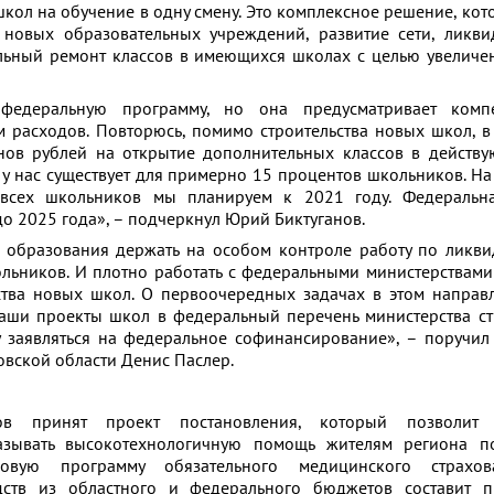
кол на обучение в одну смену. Это комплексное решение, кот
о новых образовательных учреждений, развитие сети, ликв
альный ремонт классов в имеющихся школах с целью увелич
федеральную программу, но она предусматривает комп
 расходов. Повторюсь, помимо строительства новых школ, в
ов рублей на открытие дополнительных классов в действу
 у нас существует для примерно 15 процентов школьников. Н
 всех школьников мы планируем к 2021 году. Федеральн
 до 2025 года», – подчеркнул Юрий Биктуганов.
 образования держать на особом контроле работу по ликв
льников. И плотно работать с федеральными министерствами
ства новых школ. О первоочередных задачах в этом напра
наши проекты школ в федеральный перечень министерства ст
 заявляться на федеральное софинансирование», – поручил
овской области Денис Паслер.
ов принят проект постановления, который позволит 
азывать высокотехнологичную помощь жителям региона по
вую программу обязательного медицинского страхов
дств из областного и федерального бюджетов составит п