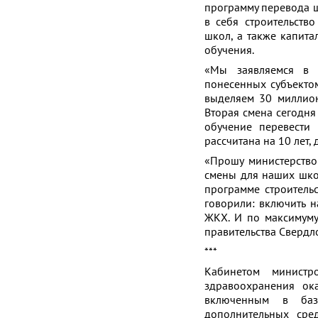
программу перевода ш
в себя строительств
школ, а также капит
обучения.
«Мы заявляемся в 
понесенных субъектом
выделяем 30 миллион
Вторая смена сегодня
обучение перевести
рассчитана на 10 лет,
«Прошу министерство
смены для наших шко
программе строитель
говорили: включить 
ЖКХ. И по максимуму
правительства Свердл
***
Кабинетом министр
здравоохранения ок
включенным в базо
дополнительных сре