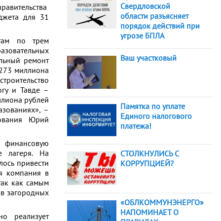
Свердловской
правительства
области разъясняет
джета для 31
порядок действий при
угрозе БПЛА
етам по трем
разовательных
Ваш участковый
альный ремонт
 273 миллиона
троительство
огу и Тавде –
ллиона рублей
Памятка по уплате
зованиях», –
Единого налогового
зования Юрий
платежа!
т финансовую
е лагеря. На
СТОЛКНУЛИСЬ С
лось привести
КОРРУПЦИЕЙ?
я компания в
так как самым
 в загородных
«ОБЛКОММУНЭНЕРГО»
НАПОМИНАЕТ О
но реализует