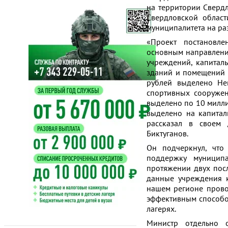
на территории Свердл
Свердловской област
муниципалитета на ра
«Проект постановле
основным направлени
учреждений, капитал
зданий и помещений ш
рублей выделено Нев
спортивных сооружен
выделено по 10 милли
выделено на капитал
рассказал в своем
Биктуганов.
Он подчеркнул, что
поддержку муниципа
протяжении двух пос
данные учреждения к
нашем регионе прово
эффективным способо
лагерях.
Министр отдельно о