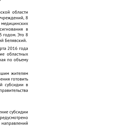
ской области
учреждений, 8
 медицинских
сигнования в
 годом. Это 8
ий Белявский.
рта 2016 года
ие областных
рая по объему
ашим жителям
ения готовить
й субсидии в
правительства
ение субсидии
едусмотрено
 направлений