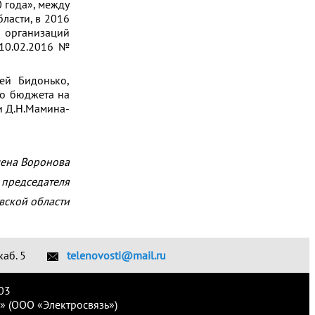
 года», между
ласти, в 2016
 организаций
 10.02.2016 №
гей Бидонько,
го бюджета на
и Д.Н.Мамина-
ена Воронова
 председателя
вской области
каб. 5
telenovosti@mail.ru
03
» (ООО «Электросвязь»)