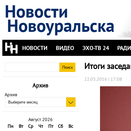
Новости
Новоуральска
НОВОСТИ
ВИДЕО
ЭХО-ТВ 24
РАД
Итоги заседа
22.03.2016 | 17:08
Архив
Архив
Август 2026
Пн
Вт
Ср
Чт
Пт
Сб
Вс