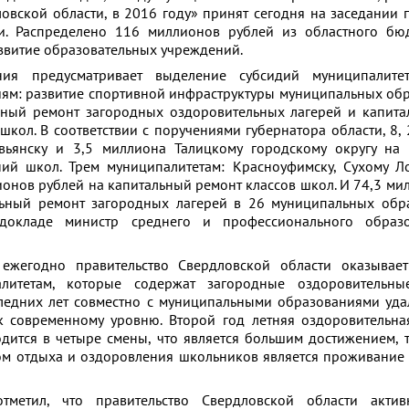
овской области, в 2016 году» принят сегодня на заседании 
и. Распределено 116 миллионов рублей из областного бю
звитие образовательных учреждений.
ния предусматривает выделение субсидий муниципалит
ям: развитие спортивной инфраструктуры муниципальных об
ьный ремонт загородных оздоровительных лагерей и капит
кол. В соответствии с поручениями губернатора области, 8,
ьянску и 3,5 миллиона Талицкому городскому округу на с
ий школ. Трем муниципалитетам: Красноуфимску, Сухому Л
онов рублей на капитальный ремонт классов школ. И 74,3 ми
ьный ремонт загородных лагерей в 26 муниципальных обра
 докладе министр среднего и профессионального обра
 ежегодно правительство Свердловской области оказывае
литетам, которые содержат загородные оздоровительны
ледних лет совместно с муниципальными образованиями уда
 современному уровню. Второй год летняя оздоровительна
дится в четыре смены, что является большим достижением, 
м отдыха и оздоровления школьников является проживание
тметил, что правительство Свердловской области актив