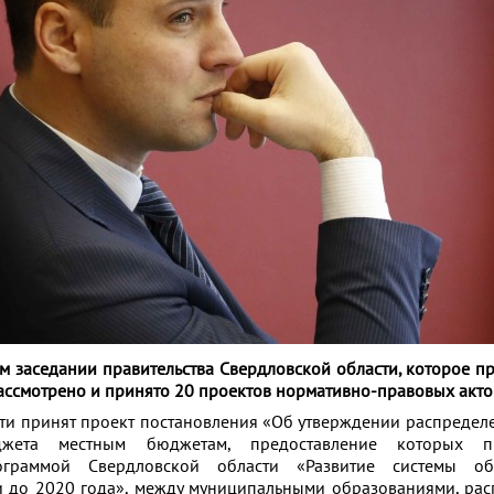
м заседании правительства Свердловской области, которое п
ассмотрено и принято 20 проектов нормативно-правовых акто
ти принят проект постановления «Об утверждении распредел
жета местным бюджетам, предоставление которых пр
рограммой Свердловской области «Развитие системы о
и до 2020 года», между муниципальными образованиями, р