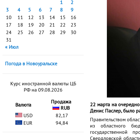
1
2
3
4
5
6
7
8
9
10
11
12
13
14
15
16
17
18
19
20
21
22
23
24
25
26
27
28
29
30
31
« Июл
Погода в Новоуральске
Курс иностранной валюты ЦБ
РФ на 09.08.2026
Продажа
22 марта на очередно
Валюта
RUB
Денис Паслер, было р
USD
82,17
Правительством облас
EUR
94,84
из областного бюд
государственной п
Свердловской област