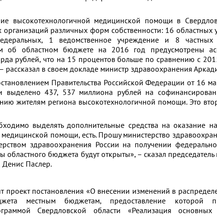
ние высокотехнологичной медицинской помощи в Свердлов
 организаций различных форм собственности: 16 областных 
едеральных, 1 ведомственное учреждение и 8 частных
ом об областном бюджете на 2016 год предусмотрены ас
рда рублей, что на 15 процентов больше по сравнению с 2015
 – рассказал в своем докладе министр здравоохранения Аркад
остановлением Правительства Российской Федерации от 16 ма
и выделено 437, 537 миллиона рублей на софинансирован
анию жителям региона высокотехнологичной помощи. Это вто
бходимо выделять дополнительные средства на оказание н
медицинской помощи, есть. Прошу министерство здравоохран
ерством здравоохранения России на получении федерально
ы областного бюджета будут открыты», – сказал председатель 
 Денис Паслер.
т проект постановления «О внесении изменений в распредел
жета местным бюджетам, предоставление которой пр
ограммой Свердловской области «Реализация основных