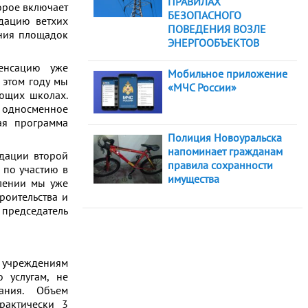
ПРАВИЛАХ
орое включает
БЕЗОПАСНОГО
идацию ветхих
ПОВЕДЕНИЯ ВОЗЛЕ
ения площадок
ЭНЕРГООБЪЕКТОВ
енсацию уже
Мобильное приложение
 этом году мы
«МЧС России»
ющих школах.
а односменное
ая программа
Полиция Новоуральска
напоминает гражданам
идации второй
правила сохранности
 по участию в
имущества
влении мы уже
роительства и
 председатель
учреждениям
 услугам, не
ания. Объем
рактически 3