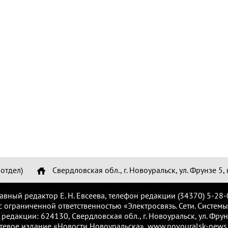
отдел)
Свердловская обл., г. Новоуральск, ул. Фрунзе 5, 
лавный редактор Е. Н. Евсеева, телефон редакции (34370) 5-28-
с ограниченной ответственностью «Электросвязь. Сети. Системы
 редакции: 624130, Свердловская обл., г. Новоуральск, ул. Фрунз
тевое издание «Новости Новоуральска», www.novouralsk-news.