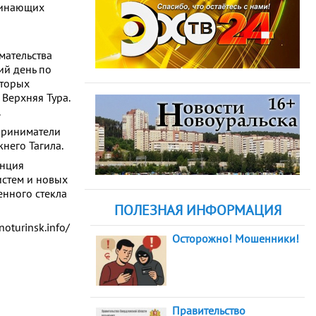
чинающих
мательства
ий день по
оторых
 Верхняя Тура.
.
приниматели
него Тагила.
анция
истем и новых
енного стекла
ПОЛЕЗНАЯ ИНФОРМАЦИЯ
noturinsk.info/
Осторожно! Мошенники!
Правительство