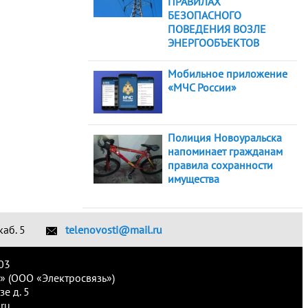
ПРАВИЛАХ
БЕЗОПАСНОГО
ПОВЕДЕНИЯ ВОЗЛЕ
ЭНЕРГООБЪЕКТОВ
Мобильное приложение
«МЧС России»
Полиция Новоуральска
напоминает гражданам
правила сохранности
имущества
каб. 5
telenovosti@mail.ru
03
» (ООО «Электросвязь»)
е д. 5
ru.