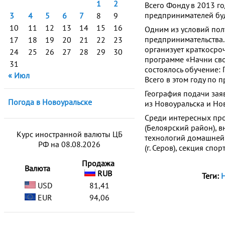
1
2
Всего Фонду в 2013 г
предпринимателей буд
3
4
5
6
7
8
9
10
11
12
13
14
15
16
Одним из условий пол
предпринимательства.
17
18
19
20
21
22
23
организует краткосро
24
25
26
27
28
29
30
программе «Начни сво
31
состоялось обучение: 
« Июл
Всего в этом году по 
География подачи зая
Погода в Новоуральске
из Новоуральска и Нов
Среди интересных прое
(Белоярский район), 
Курс иностранной валюты ЦБ
технологий домашней 
РФ на 08.08.2026
(г. Серов), секция спор
Продажа
Валюта
RUB
Теги:
Н
USD
81,41
EUR
94,06