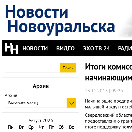
Новости
Новоуральска
НОВОСТИ
ВИДЕО
ЭХО-ТВ 24
РАД
Итоги комис
начинающим
Архив
13.11.2013 | 09:25
Архив
Начинающие предпри
малышей и ждут гостей
Свердловский област
Август 2026
предоставлению грант
итоге поддержку получ
Пн
Вт
Ср
Чт
Пт
Сб
Вс