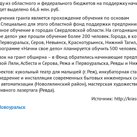
оду из областного и федерального бюджетов на поддержку на
ет выделено 66,6 млн. руб.
учения гранта является прохождение обучения по основам
 Специально для этого областной фонд поддержки предприни
чное обучение в городах Свердловской области. На сегодняшн
е дело» уже прошли обучение более 200 человек. Города, в к
Первоуральск, Серов, Невьянск, Краснотурьинск, Нижний Тагил,
программе «Начни свое дело» планируется обучить 500 человек
вок на грант обширна – в Фонд обратились начинающие пред
ой Ляли, Асбеста и Серова, Режа и Первоуральска, Ревды и Ниж
ктов: кукольный театр для малышей (г. Реж), инкубаторная ст
внедрение и инсталляция современных бытовых инженерных с
автоматизации (Новолялинский район), мастерская художеств
тивного лазертага (Ревда).
Источник: http://kras
овоуральск