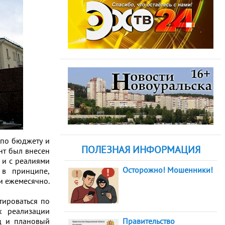
 по бюджету и
ПОЛЕЗНАЯ ИНФОРМАЦИЯ
т был внесен
 и с реалиями
Осторожно! Мошенники!
 в принципе,
и ежемесячно.
тироваться по
к реализации
д и плановый
Правительство