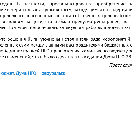
одов. В частности, профинансировано приобретение м
ние ветеринарных услуг животным, находящимся на содержани
спределены неосвоенные остатки собственных средств бюд
в основном на цели, что и были предусмотрены ранее, но, 
ны. При этом подрядчикам, затянувшим работы, придется запл
кте решения были уточнены исполнители ряда мероприятий,
еленных сумм между главными распорядителями бюджетных с
ые Администрацией НГО предложения, комиссия по бюджету 
без изменений, что и было сделано на заседании Думы НГО 28
Пресс-слу
бюджет
,
Дума НГО
,
Новоуральск