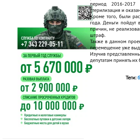
период 2016-2017 г
стерилизация и оказа
Кроме того, были ра
года. Деньги пойдут 
причин, не реализова
штраф.
Также в данном прое
перемещение уже выд
Изучив представленн
депутатам принять их 
Теги: