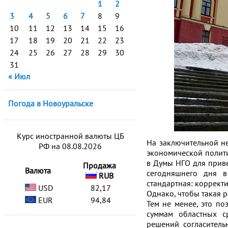
1
2
3
4
5
6
7
8
9
10
11
12
13
14
15
16
17
18
19
20
21
22
23
24
25
26
27
28
29
30
31
« Июл
Погода в Новоуральске
Курс иностранной валюты ЦБ
На заключительной н
РФ на 08.08.2026
экономической полит
в Думы НГО для приве
Продажа
Валюта
сегодняшнего дня в
RUB
стандартная: коррект
USD
82,17
Однако, чтобы такая р
EUR
94,84
Тем не менее, это по
суммам областных ср
решений согласител