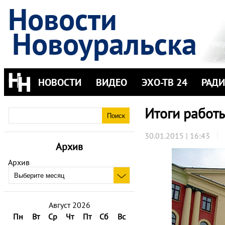
Новости
Новоуральска
НОВОСТИ
ВИДЕО
ЭХО-ТВ 24
РАД
Итоги работ
30.01.2015 | 16:43
Архив
Архив
Август 2026
Пн
Вт
Ср
Чт
Пт
Сб
Вс