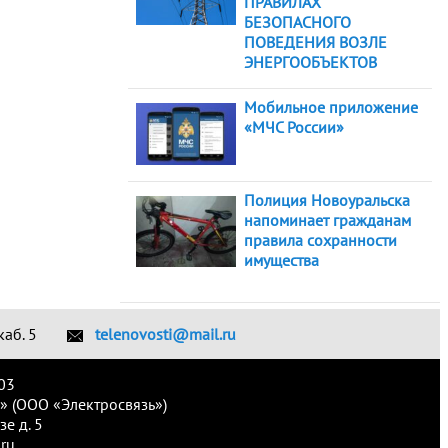
ПРАВИЛАХ
БЕЗОПАСНОГО
ПОВЕДЕНИЯ ВОЗЛЕ
ЭНЕРГООБЪЕКТОВ
Мобильное приложение
«МЧС России»
Полиция Новоуральска
напоминает гражданам
правила сохранности
имущества
каб. 5
telenovosti@mail.ru
03
» (ООО «Электросвязь»)
е д. 5
ru.