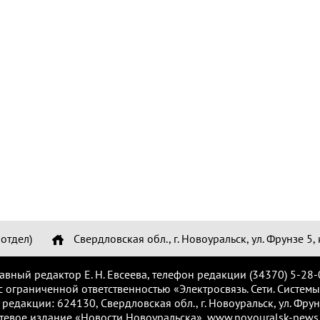
отдел)
Свердловская обл., г. Новоуральск, ул. Фрунзе 5, 
лавный редактор Е. Н. Евсеева, телефон редакции (34370) 5-28-
с ограниченной ответственностью «Электросвязь. Сети. Системы
 редакции: 624130, Свердловская обл., г. Новоуральск, ул. Фрунз
тевое издание «Новости Новоуральска», www.novouralsk-news.