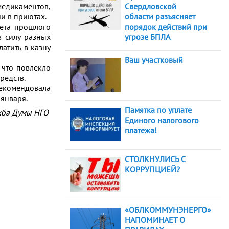
едикаментов,
Свердловской
и в приютах.
области разъясняет
жета прошлого
порядок действий при
в силу разных
угрозе БПЛА
атить в казну
Ваш участковый
 что повлекло
редств.
рекомендовала
 января.
Памятка по уплате
жба Думы НГО
Единого налогового
платежа!
СТОЛКНУЛИСЬ С
КОРРУПЦИЕЙ?
«ОБЛКОММУНЭНЕРГО»
НАПОМИНАЕТ О