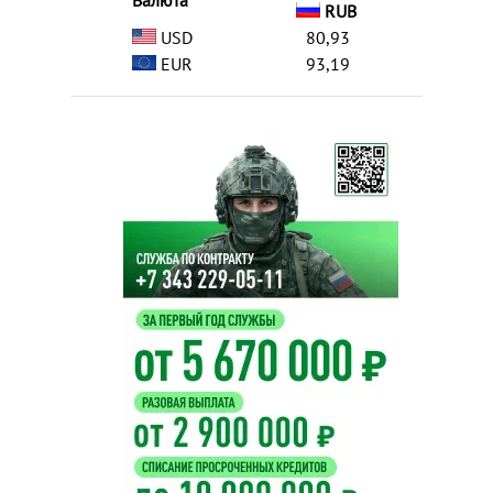
Валюта
RUB
USD
80,93
EUR
93,19