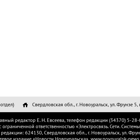
отдел)
Свердловская обл., г. Новоуральск, ул. Фрунзе 5, 
лавный редактор Е. Н. Евсеева, телефон редакции (34370) 5-28-
с ограниченной ответственностью «Электросвязь. Сети. Системы
 редакции: 624130, Свердловская обл., г. Новоуральск, ул. Фрунз
тевое издание «Новости Новоуральска», www.novouralsk-news.