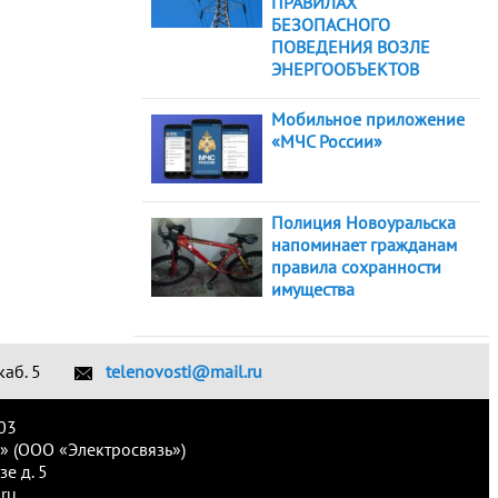
ПРАВИЛАХ
БЕЗОПАСНОГО
ПОВЕДЕНИЯ ВОЗЛЕ
ЭНЕРГООБЪЕКТОВ
Мобильное приложение
«МЧС России»
Полиция Новоуральска
напоминает гражданам
правила сохранности
имущества
каб. 5
telenovosti@mail.ru
03
» (ООО «Электросвязь»)
е д. 5
ru.