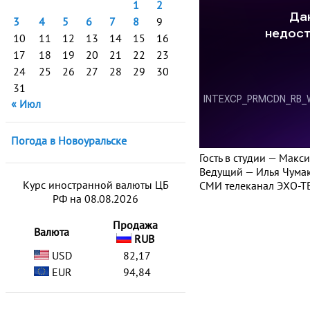
1
2
3
4
5
6
7
8
9
10
11
12
13
14
15
16
17
18
19
20
21
22
23
24
25
26
27
28
29
30
31
« Июл
Погода в Новоуральске
Гость в студии — Мак
Ведущий — Илья Чумак
Курс иностранной валюты ЦБ
СМИ телеканал ЭХО-ТВ
РФ на 08.08.2026
Продажа
Валюта
RUB
USD
82,17
EUR
94,84