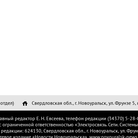
отдел)
Свердловская обл., г. Новоуральск, ул. Фрунзе 5, 
лавный редактор Е. Н. Евсеева, телефон редакции (34370) 5-28-
с ограниченной ответственностью «Электросвязь. Сети. Системы
 редакции: 624130, Свердловская обл., г. Новоуральск, ул. Фрунз
тевое издание «Новости Новоуральска», www.novouralsk-news.