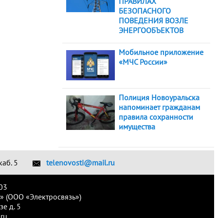
ПРАВИЛАХ
БЕЗОПАСНОГО
ПОВЕДЕНИЯ ВОЗЛЕ
ЭНЕРГООБЪЕКТОВ
Мобильное приложение
«МЧС России»
Полиция Новоуральска
напоминает гражданам
правила сохранности
имущества
каб. 5
telenovosti@mail.ru
03
» (ООО «Электросвязь»)
е д. 5
ru.