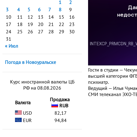
1
2
3
4
5
6
7
8
9
10
11
12
13
14
15
16
17
18
19
20
21
22
23
24
25
26
27
28
29
30
31
« Июл
Погода в Новоуральске
Гости в студии — Чек
высшей категории ФГБ
Курс иностранной валюты ЦБ
психиатр.
РФ на 08.08.2026
Ведущий — Илья Чумак
СМИ телеканал ЭХО-ТВ
Продажа
Валюта
RUB
USD
82,17
EUR
94,84