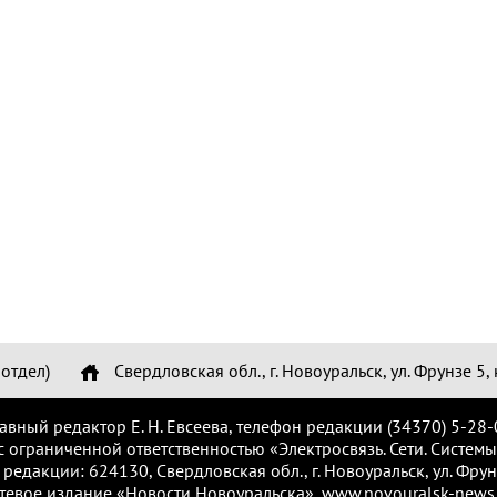
отдел)
Свердловская обл., г. Новоуральск, ул. Фрунзе 5, 
лавный редактор Е. Н. Евсеева, телефон редакции (34370) 5-28-
с ограниченной ответственностью «Электросвязь. Сети. Системы
 редакции: 624130, Свердловская обл., г. Новоуральск, ул. Фрунз
тевое издание «Новости Новоуральска», www.novouralsk-news.