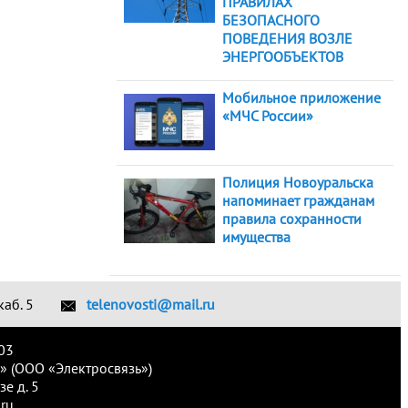
ПРАВИЛАХ
БЕЗОПАСНОГО
ПОВЕДЕНИЯ ВОЗЛЕ
ЭНЕРГООБЪЕКТОВ
Мобильное приложение
«МЧС России»
Полиция Новоуральска
напоминает гражданам
правила сохранности
имущества
каб. 5
telenovosti@mail.ru
03
» (ООО «Электросвязь»)
е д. 5
ru.