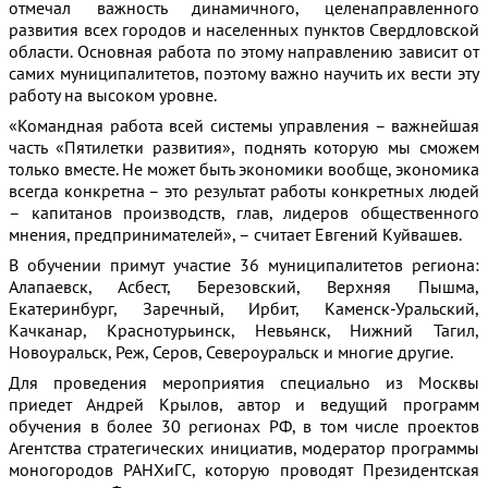
отмечал важность динамичного, целенаправленного
развития всех городов и населенных пунктов Свердловской
области. Основная работа по этому направлению зависит от
самих муниципалитетов, поэтому важно научить их вести эту
работу на высоком уровне.
«Командная работа всей системы управления – важнейшая
часть «Пятилетки развития», поднять которую мы сможем
только вместе. Не может быть экономики вообще, экономика
всегда конкретна – это результат работы конкретных людей
– капитанов производств, глав, лидеров общественного
мнения, предпринимателей», – считает Евгений Куйвашев.
В обучении примут участие 36 муниципалитетов региона:
Алапаевск, Асбест, Березовский, Верхняя Пышма,
Екатеринбург, Заречный, Ирбит, Каменск-Уральский,
Качканар, Краснотурьинск, Невьянск, Нижний Тагил,
Новоуральск, Реж, Серов, Североуральск и многие другие.
Для проведения мероприятия специально из Москвы
приедет Андрей Крылов, автор и ведущий программ
обучения в более 30 регионах РФ, в том числе проектов
Агентства стратегических инициатив, модератор программы
моногородов РАНХиГС, которую проводят Президентская