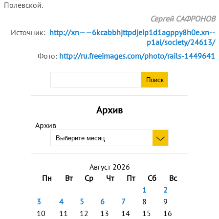
Полевской.
Сергей САФРОНОВ
Источник:
http://xn——6kcabbhjttpdjeip1d1agppy8h0e.xn--
p1ai/society/24613/
Фото:
http://ru.freeimages.com/photo/rails-1449641
Архив
Архив
Август 2026
Пн
Вт
Ср
Чт
Пт
Сб
Вс
1
2
3
4
5
6
7
8
9
10
11
12
13
14
15
16