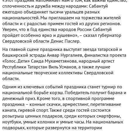
«Этот праздник напоминает нам о том, как важны единство,
сплоченность и дружба между народами: Сабантуй
ежегодно объединяет тысячи уральцев разных
национальностей. Мы приглашаем на торжества жителей
области и с радостью примем гостей из других регионов.
Уверен, что в Год единства народов России Сабантуй
пройдет особенно ярко и душевно», – сказал губернатор
Свердловской области Денис Паслер.
На главной сцене праздника выступят звезда татарской и
башкирской эстрады Анвар Нургалиев, финалистка проекта
«Голос. Дети» Саида Мухаметзянова, народный артист
Республики Татарстан Виль Усманов, а также лучшие
национальные творческие коллективы Свердловской
области.
Одним из ключевых событий праздника станет турнир по
национальной борьбе корэш. Победитель получит барана и
денежный приз. Кроме того, в спортивной программе
праздника – конные скачки, армрестлинг, перетягивание
каната, гиревой спорт. Также среди гостей состоится
розыгрыш ценных подарков, среди которых смартфоны,
ноутбуки, умные колонки и умные часы. На национальных
подворьях, которые развернутся на территории