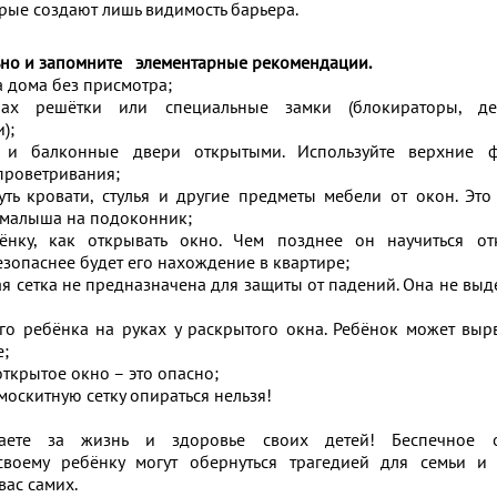
орые создают лишь видимость барьера.
ьно и запомните⠀элементарные рекомендации.
а дома без присмотра;
нах решётки или специальные замки (блокираторы, де
);
 и балконные двери открытыми. Используйте верхние 
проветривания;
ть кровати, стулья и другие предметы мебели от окон. Это
 малыша на подоконник;
ёнку, как открывать окно. Чем позднее он научиться от
езопаснее будет его нахождение в квартире;
ая сетка не предназначена для защиты от падений. Она не выд
о ребёнка на руках у раскрытого окна. Ребёнок может вырв
е;
открытое окно – это опасно;
москитную сетку опираться нельзя!
чаете за жизнь и здоровье своих детей! Беспечное 
своему ребёнку могут обернуться трагедией для семьи и
вас самих.