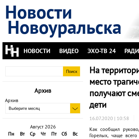
Новости
Новоуральска
НОВОСТИ
ВИДЕО
ЭХО-ТВ 24
РАД
На территор
место трагич
Архив
получают см
Архив
дети
16.07.2020 | 10:58
Август 2026
Как сообщил руково
Пн
Вт
Ср
Чт
Пт
Сб
Вс
Горелых, чаще всего