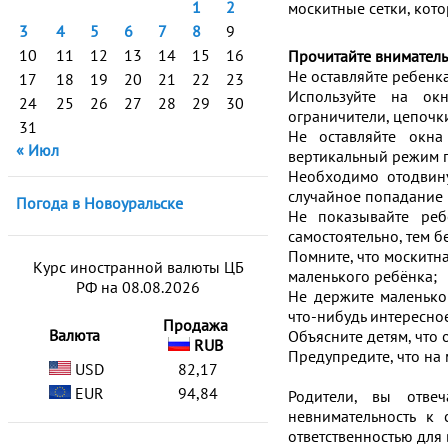
1
2
москитные сетки, кот
⠀
3
4
5
6
7
8
9
10
11
12
13
14
15
16
Прочитайте внимател
Не оставляйте ребенк
17
18
19
20
21
22
23
Используйте на ок
24
25
26
27
28
29
30
ограничители, цепочки
31
Не оставляйте окна
« Июл
вертикальный режим 
Необходимо отодвину
случайное попадание
Погода в Новоуральске
Не показывайте реб
самостоятельно, тем б
Помните, что москитн
Курс иностранной валюты ЦБ
маленького ребёнка;
РФ на 08.08.2026
Не держите маленьког
что-нибудь интересно
Продажа
Валюта
Объясните детям, что 
RUB
Предупредите, что на 
USD
82,17
⠀
EUR
94,84
Родители, вы отве
невнимательность к 
ответственностью для 