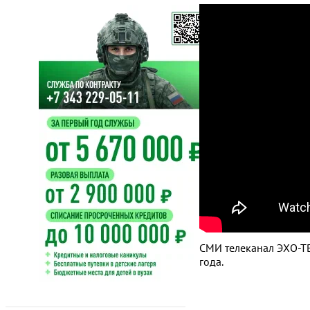
СМИ телеканал ЭХО-ТВ
года.