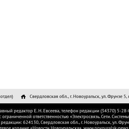
отдел)
Свердловская обл., г. Новоуральск, ул. Фрунзе 5, 
лавный редактор Е. Н. Евсеева, телефон редакции (34370) 5-28-
с ограниченной ответственностью «Электросвязь. Сети. Системы
 редакции: 624130, Свердловская обл., г. Новоуральск, ул. Фрунз
тевое издание «Новости Новоуральска», www.novouralsk-news.