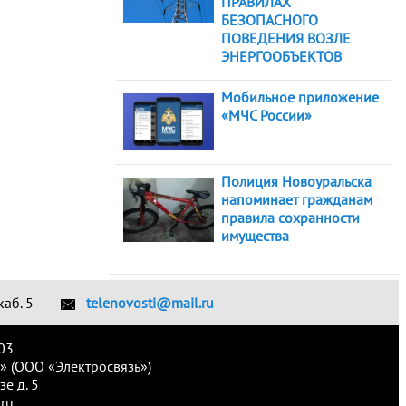
ПРАВИЛАХ
БЕЗОПАСНОГО
ПОВЕДЕНИЯ ВОЗЛЕ
ЭНЕРГООБЪЕКТОВ
Мобильное приложение
«МЧС России»
Полиция Новоуральска
напоминает гражданам
правила сохранности
имущества
каб. 5
telenovosti@mail.ru
03
» (ООО «Электросвязь»)
е д. 5
ru.