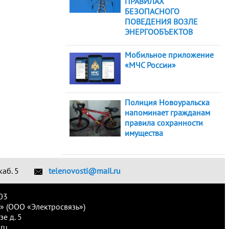
ПРАВИЛАХ
БЕЗОПАСНОГО
ПОВЕДЕНИЯ ВОЗЛЕ
ЭНЕРГООБЪЕКТОВ
Мобильное приложение
«МЧС России»
Полиция Новоуральска
напоминает гражданам
правила сохранности
имущества
каб. 5
telenovosti@mail.ru
03
» (ООО «Электросвязь»)
е д. 5
ru.