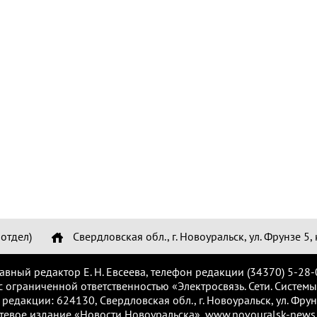
отдел)
Свердловская обл., г. Новоуральск, ул. Фрунзе 5, 
лавный редактор Е. Н. Евсеева, телефон редакции (34370) 5-28-
с ограниченной ответственностью «Электросвязь. Сети. Системы
 редакции: 624130, Свердловская обл., г. Новоуральск, ул. Фрунз
тевое издание «Новости Новоуральска», www.novouralsk-news.