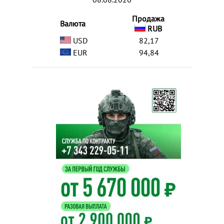
Продажа
Валюта
RUB
USD
82,17
EUR
94,84