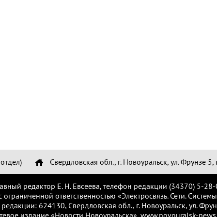
отдел)
Свердловская обл., г. Новоуральск, ул. Фрунзе 5, 
лавный редактор Е. Н. Евсеева, телефон редакции (34370) 5-28-
с ограниченной ответственностью «Электросвязь. Сети. Системы
 редакции: 624130, Свердловская обл., г. Новоуральск, ул. Фрунз
тевое издание «Новости Новоуральска», www.novouralsk-news.