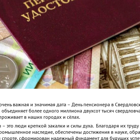
очень важная и значимая дата – День пенсионера в Свердловск
к объединяет более одного миллиона двухсот тысяч свердловч
проживает в наших городах и сёлах.
 – это люди крепкой закалки и силы духа. Благодаря их труду
ромышленное наследие, обеспечены достижения в науке, обра
 и спорте, сформирован надежный фундамент для будущих успе