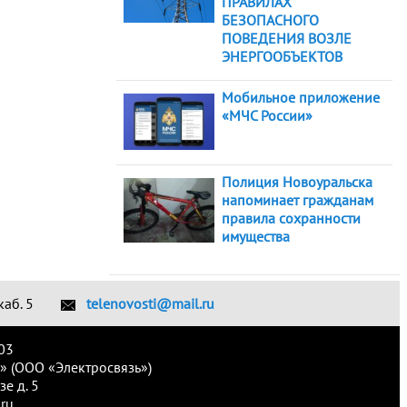
ПРАВИЛАХ
БЕЗОПАСНОГО
ПОВЕДЕНИЯ ВОЗЛЕ
ЭНЕРГООБЪЕКТОВ
Мобильное приложение
«МЧС России»
Полиция Новоуральска
напоминает гражданам
правила сохранности
имущества
каб. 5
telenovosti@mail.ru
03
» (ООО «Электросвязь»)
е д. 5
ru.