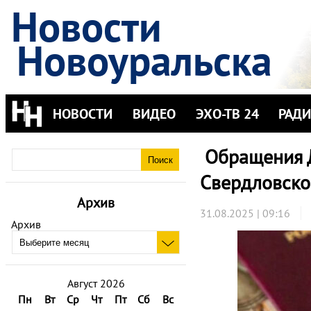
Новости
Новоуральска
НОВОСТИ
ВИДЕО
ЭХО-ТВ 24
РАД
Обращения Д
Свердловско
Архив
31.08.2025 | 09:16
Архив
Август 2026
Пн
Вт
Ср
Чт
Пт
Сб
Вс