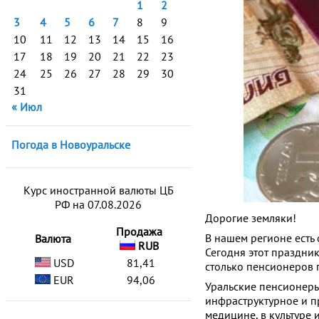
1
2
3
4
5
6
7
8
9
10
11
12
13
14
15
16
17
18
19
20
21
22
23
24
25
26
27
28
29
30
31
« Июл
Погода в Новоуральске
Курс иностранной валюты ЦБ
РФ на 07.08.2026
Дорогие земляки!
Продажа
В нашем регионе есть 
Валюта
RUB
Сегодня этот праздни
USD
81,41
столько пенсионеров 
EUR
94,06
Уральские пенсионеры
инфраструктурное и п
медицине, в культуре