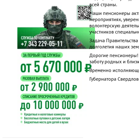
всей страны.
Наши пенсионеры акти
мероприятиях, уверен
волонтерскую деятель
участников специальн
Задача Правительства
долголетия наших зем
Дорогие пенсионеры! 
заботу родных и близ
Временно исполняющ
Губернатора Све