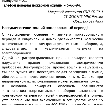
телефона – 01.
Телефон доверия пожарной охраны – 6-66-94.
Младший инспектор ГПП СПСЧ-1
СУ ФПС №5 МЧС России
Обыденнова Анна
Наступает осенне-зимний пожароопасный период!
С наступлением осеннее – зимнего пожароопасного
периода в квартирах и домах увеличивается количество
включенных в сеть электронагревательных приборов, а,
следовательно, и увеличивается нагрузка на
электропроводку.
Одной из распространенных причин пожаров является
нарушение правил пользования электрическими
приборами. Электроприборы прочно вошли в нашу жизнь,
мы пользуемся ими повседневно: для освещения в жилье,
обогрева, для приготовления пищи, и т. д. Однако при
неправильном их использовании может возникнуть пожар.
В основном пожарная опасность большинства
электрических нагревательных приборов заключается в
чрезмерном нагреве их частей и поверхностей. (Например,
установлено, что под включенным в сеть утюгом через 15
минут температура достигает 400-500 градусов. От этого уже