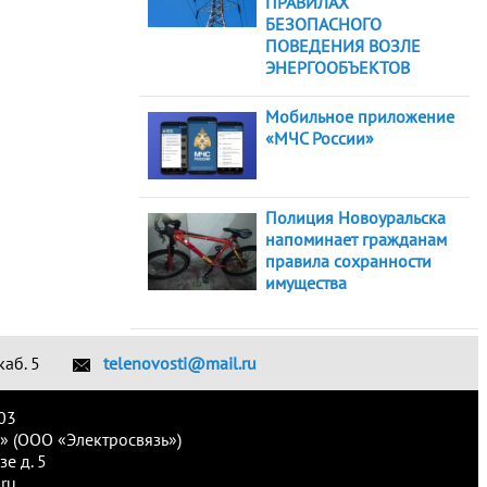
ПРАВИЛАХ
БЕЗОПАСНОГО
ПОВЕДЕНИЯ ВОЗЛЕ
ЭНЕРГООБЪЕКТОВ
Мобильное приложение
«МЧС России»
Полиция Новоуральска
напоминает гражданам
правила сохранности
имущества
каб. 5
telenovosti@mail.ru
03
» (ООО «Электросвязь»)
е д. 5
ru.