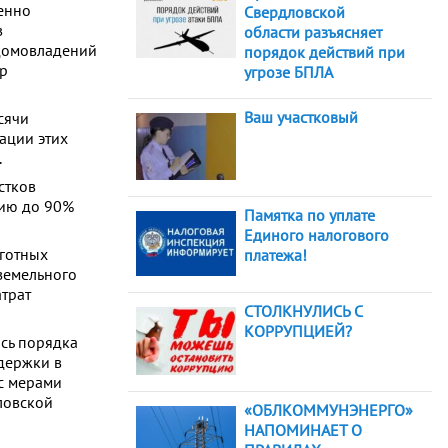
енно
Свердловской
в
области разъясняет
 домовладений
порядок действий при
ор
угрозе БПЛА
Ваш участковый
сячи
ации этих
.
стков
цию до 90%
Памятка по уплате
Единого налогового
ьготных
платежа!
 земельного
атрат
СТОЛКНУЛИСЬ С
КОРРУПЦИЕЙ?
сь порядка
ддержки в
с мерами
ловской
«ОБЛКОММУНЭНЕРГО»
НАПОМИНАЕТ О