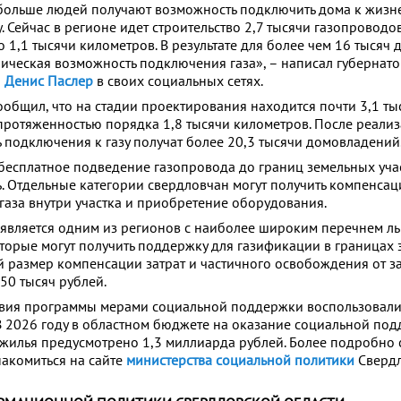
 больше людей получают возможность подключить дома к жизн
 Сейчас в регионе идет строительство 2,7 тысячи газопроводо
 1,1 тысячи километров. В результате для более чем 16 тысяч
ническая возможность подключения газа», – написал губернат
и
Денис Паслер
в своих социальных сетях.
ообщил, что на стадии проектирования находится почти 3,1 ты
ротяженностью порядка 1,8 тысячи километров. После реализ
 подключения к газу получат более 20,3 тысячи домовладений
 бесплатное подведение газопровода до границ земельных уча
. Отдельные категории свердловчан могут получить компенса
газа внутри участка и приобретение оборудования.
 является одним из регионов с наиболее широким перечнем л
оторые могут получить поддержку для газификации в границах
й размер компенсации затрат и частичного освобождения от з
250 тысяч рублей.
твия программы мерами социальной поддержки воспользовали
 В 2026 году в областном бюджете на оказание социальной по
 жилья предусмотрено 1,3 миллиарда рублей. Более подробно 
акомиться на сайте
министерства социальной политики
Сверд