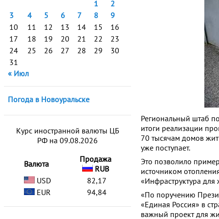
1
2
3
4
5
6
7
8
9
10
11
12
13
14
15
16
17
18
19
20
21
22
23
24
25
26
27
28
29
30
31
« Июл
Погода в Новоуральске
Региональный штаб по
итоги реализации про
Курс иностранной валюты ЦБ
70 тысячам домов жит
РФ на 09.08.2026
уже поступает.
Продажа
Это позволило пример
Валюта
RUB
источником отопления
USD
82,17
«Инфраструктура для 
EUR
94,84
«По поручению Прези
«Единая Россия» в ст
важный проект для жи