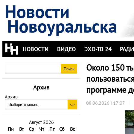
Новости
Новоуральска
НОВОСТИ
ВИДЕО
ЭХО-ТВ 24
РАД
Около 150 т
пользоватьс
Архив
программе д
Архив
08.06.2026 | 17:07
Август 2026
Пн
Вт
Ср
Чт
Пт
Сб
Вс