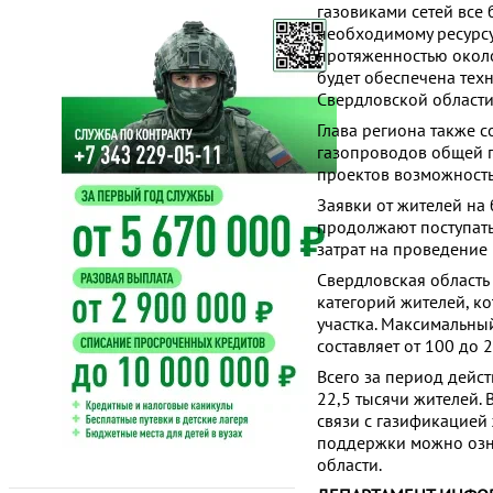
газовиками сетей все
необходимому ресурсу.
протяженностью около
будет обеспечена тех
Свердловской област
Глава региона также с
газопроводов общей п
проектов возможность
Заявки от жителей на
продолжают поступать
затрат на проведение 
Свердловская область
категорий жителей, к
участка. Максимальны
составляет от 100 до 
Всего за период дейс
22,5 тысячи жителей.
связи с газификацией
поддержки можно озн
области.