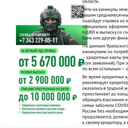
области.
Уйти на каникулы мож
вашим среднемесячным
подойдут справка из 
официально оформленн
НДФЛ и выписку со сч
банк или другую фина
По данным Уральского
каникулами по потреб
– кредитные карты (ок
всех заявлений). При
по всем остальным — о
Во время кредитных к
рекомендует кредитор
оказались в трудной 
приостановят до конца
обращать взыскания н
семьи заболели COVID
России без необходим
продолжается, должни
к своему кредитору, а 