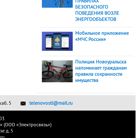
ПРАВИЛАХ
БЕЗОПАСНОГО
ПОВЕДЕНИЯ ВОЗЛЕ
ЭНЕРГООБЪЕКТОВ
Мобильное приложение
«МЧС России»
Полиция Новоуральска
напоминает гражданам
правила сохранности
имущества
каб. 5
telenovosti@mail.ru
03
» (ООО «Электросвязь»)
е д. 5
ru.