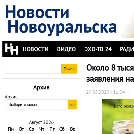
Новости
Новоуральска
НОВОСТИ
ВИДЕО
ЭХО-ТВ 24
РАД
Около 8 тыс
заявления н
Архив
29.05.2020 | 11:04
Архив
Август 2026
Пн
Вт
Ср
Чт
Пт
Сб
Вс