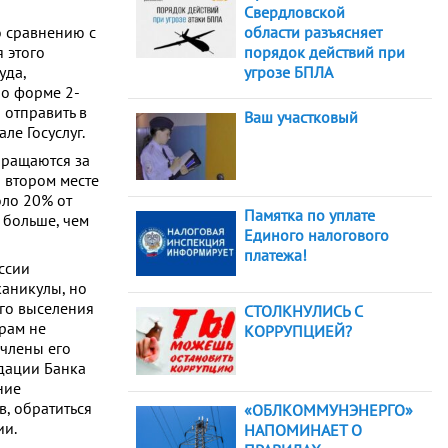
Свердловской
о сравнению с
области разъясняет
 этого
порядок действий при
уда,
угрозе БПЛА
по форме 2-
 отправить в
Ваш участковый
е Госуслуг.
бращаются за
 втором месте
оло 20% от
Памятка по уплате
 больше, чем
Единого налогового
платежа!
ссии
каникулы, но
ого выселения
СТОЛКНУЛИСЬ С
орам не
КОРРУПЦИЕЙ?
члены его
дации Банка
ние
, обратиться
«ОБЛКОММУНЭНЕРГО»
ии.
НАПОМИНАЕТ О