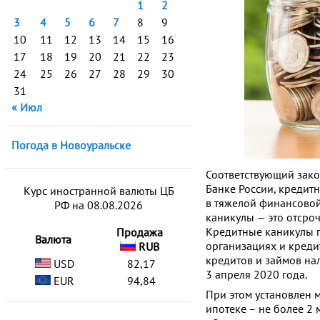
1
2
3
4
5
6
7
8
9
10
11
12
13
14
15
16
17
18
19
20
21
22
23
24
25
26
27
28
29
30
31
« Июл
Погода в Новоуральске
Соответствующий закон
Банке России, кредит
Курс иностранной валюты ЦБ
в тяжелой финансовой
РФ на 08.08.2026
каникулы — это отсроч
Кредитные каникулы п
Продажа
Валюта
организациях и креди
RUB
кредитов и займов нал
USD
82,17
3 апреля 2020 года.
EUR
94,84
При этом установлен 
ипотеке – не более 2 