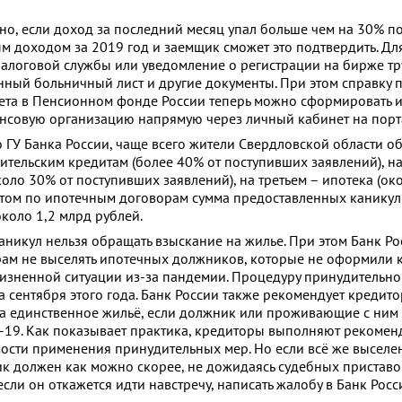
но, если доход за последний месяц упал больше чем на 30% п
 доходом за 2019 год и заемщик сможет это подтвердить. Для
налоговой службы или уведомление о регистрации на бирже тр
ый больничный лист и другие документы. При этом справку 
ета в Пенсионном фонде России теперь можно сформировать и
нсовую организацию напрямую через личный кабинет на портал
 ГУ Банка России, чаще всего жители Свердловской области о
ительским кредитам (более 40% от поступивших заявлений), на
оло 30% от поступивших заявлений), на третьем – ипотека (ок
 этом по ипотечным договорам сумма предоставленных каникул
коло 1,2 млрд рублей.
аникул нельзя обращать взыскание на жилье. При этом Банк Ро
ам не выселять ипотечных должников, которые не оформили 
жизненной ситуации из-за пандемии. Процедуру принудительн
 сентября этого года. Банк России также рекомендует кредит
а единственное жильё, если должник или проживающие с ним 
-19. Как показывает практика, кредиторы выполняют рекомен
ости применения принудительных мер. Но если всё же выселе
к должен как можно скорее, не дожидаясь судебных приставов
если он откажется идти навстречу, написать жалобу в Банк Росс