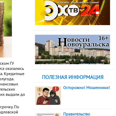
ьском ГУ
са оказались
да. Кредитные
ПОЛЕЗНАЯ ИНФОРМАЦИЯ
олугода.
инансовых
Осторожно! Мошенники!
тельских
 их выдали до
срочку. По
ердловской
Правительство