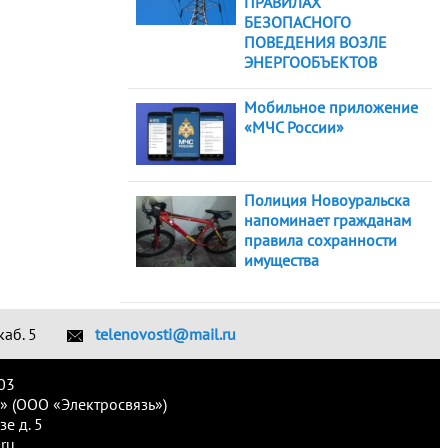
ПРАВИЛАХ
БЕЗОПАСНОГО
ПОВЕДЕНИЯ ВОЗЛЕ
ЭНЕРГООБЪЕКТОВ
Мобильное приложение
«МЧС России»
Полиция Новоуральска
напоминает гражданам
правила сохранности
имущества
каб. 5
telenovosti@mail.ru
03
» (ООО «Электросвязь»)
е д. 5
ru.