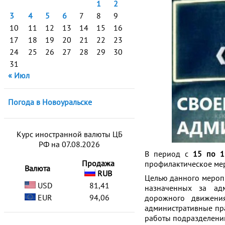
1
2
3
4
5
6
7
8
9
10
11
12
13
14
15
16
17
18
19
20
21
22
23
24
25
26
27
28
29
30
31
« Июл
Погода в Новоуральске
Курс иностранной валюты ЦБ
РФ на 07.08.2026
В период с
15 по 1
Продажа
профилактическое ме
Валюта
RUB
Целью данного мероп
USD
81,41
назначенных за ад
EUR
94,06
дорожного движения
административные пр
работы подразделений 