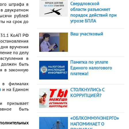
Свердловской
ного штрафа в
области разъясняет
 в двукратном
порядок действий при
ысячи рублей
угрозе БПЛА
ты на срок до
Ваш участковый
 31.1 КоАП РФ
постановления
 дня вручения
вление по делу
вступления в
Памятка по уплате
ф должен быть
Единого налогового
я в законную
платежа!
 в филиалах
u
и на Едином
СТОЛКНУЛИСЬ С
КОРРУПЦИЕЙ?
и призывает
авное быть
«ОБЛКОММУНЭНЕРГО»
полнительных
НАПОМИНАЕТ О