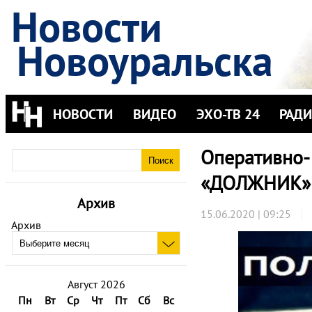
Новости
Новоуральска
НОВОСТИ
ВИДЕО
ЭХО-ТВ 24
РАД
Оперативно-
«ДОЛЖНИК»
Архив
15.06.2020 | 09:25
Архив
Август 2026
Пн
Вт
Ср
Чт
Пт
Сб
Вс