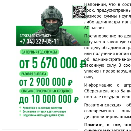
Напомним, что в соот
срок, предусмотренн
размере суммы неупл
либо административны
60 часов».
Постановление по дел
вступает в законную 
по делу об админист
или получения копии п
об административно
законную силу. В со
уплачен правонаруш
силу.
Информацию о штр
Сберегательного Банка
портале государствен
Госавтоинспекция 
своевременно оп
дисциплинированными
Помните, о том, чт
финансовых затрат и 