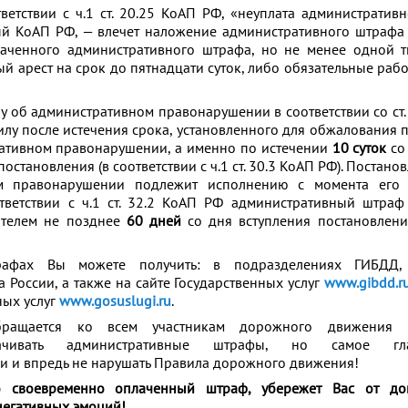
ветствии с ч.1 ст. 20.25 КоАП РФ, «неуплата административ
ый КоАП РФ, — влечет наложение административного штрафа
аченного административного штрафа, но не менее одной т
й арест на срок до пятнадцати суток, либо обязательные рабо
у об административном правонарушении в соответствии со ст.
силу после истечения срока, установленного для обжалования 
ративном правонарушении, а именно по истечении
10 суток
со
остановления (в соответствии с ч.1 ст. 30.3 КоАП РФ). Постано
м правонарушении подлежит исполнению с момента его 
ответствии с ч.1 ст. 32.2 КоАП РФ административный штра
ителем не позднее
60 дней
со дня вступления постановлени
афах Вы можете получить: в подразделениях ГИБДД,
 России, а также на сайте Государственных услуг
www.gibdd.r
ных услуг
www.gosuslugi.ru
.
обращается ко всем участникам дорожного движения 
лачивать административные штрафы, но самое гл
 и впредь не нарушать Правила дорожного движения!
о своевременно оплаченный штраф, убережет Вас от до
негативных эмоций!