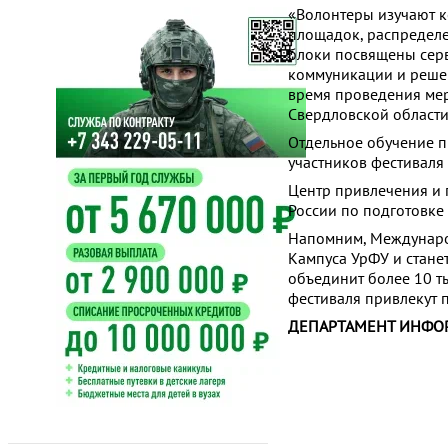
«Волонтеры изучают к
площадок, распределе
блоки посвящены серв
коммуникации и решен
время проведения мер
Свердловской области
Отдельное обучение п
участников фестиваля
Центр привлечения и 
России по подготовке
Напомним, Междунаро
Кампуса УрФУ и стане
объединит более 10 т
фестиваля привлекут 
ДЕПАРТАМЕНТ ИНФО