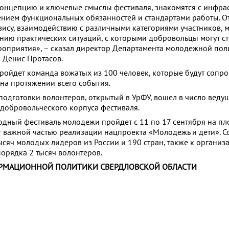
онцепцию и ключевые смыслы фестиваля, знакомятся с инфра
нием функциональных обязанностей и стандартами работы. О
ису, взаимодействию с различными категориями участников, 
ию практических ситуаций, с которыми добровольцы могут ст
оприятия», – сказал директор Департамента молодежной пол
 Денис Протасов.
ройдет команда вожатых из 100 человек, которые будут сопр
 на протяжении всего события.
подготовки волонтеров, открытый в УрФУ, вошел в число вед
 добровольческого корпуса фестиваля.
дный фестиваль молодежи пройдет с 11 по 17 сентября на п
т важной частью реализации нацпроекта «Молодежь и дети». 
ысяч молодых лидеров из России и 190 стран, также к организ
порядка 2 тысяч волонтеров.
РМАЦИОННОЙ ПОЛИТИКИ СВЕРДЛОВСКОЙ ОБЛАСТИ