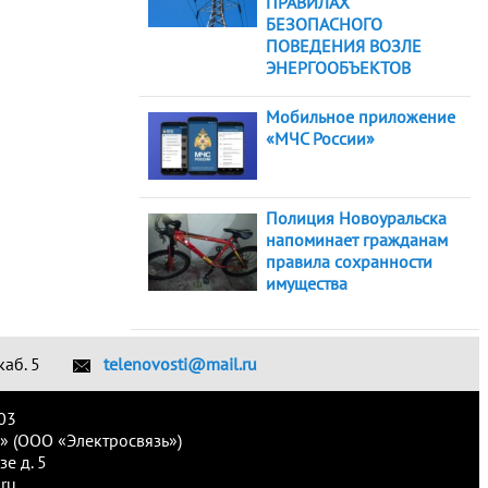
ПРАВИЛАХ
БЕЗОПАСНОГО
ПОВЕДЕНИЯ ВОЗЛЕ
ЭНЕРГООБЪЕКТОВ
Мобильное приложение
«МЧС России»
Полиция Новоуральска
напоминает гражданам
правила сохранности
имущества
каб. 5
telenovosti@mail.ru
03
» (ООО «Электросвязь»)
е д. 5
ru.