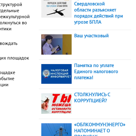
Свердловской
структурой
области разъясняет
тдельные
порядок действий при
межкультурной
угрозе БПЛА
олкнуться во
итики
Ваш участковый
овождать
ущих площадок
Памятка по уплате
Единого налогового
лощадке
платежа!
Событие
ации
СТОЛКНУЛИСЬ С
КОРРУПЦИЕЙ?
«ОБЛКОММУНЭНЕРГО»
НАПОМИНАЕТ О