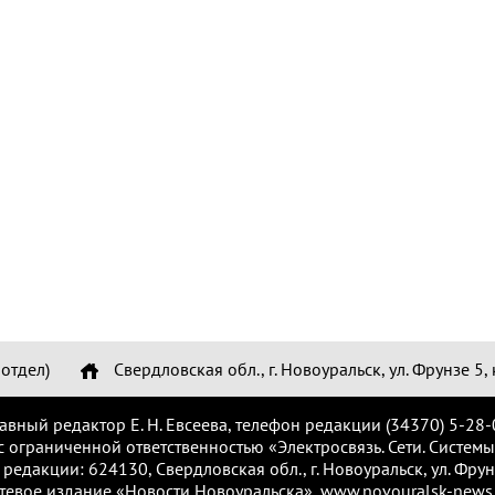
отдел)
Свердловская обл., г. Новоуральск, ул. Фрунзе 5, 
лавный редактор Е. Н. Евсеева, телефон редакции (34370) 5-28-
с ограниченной ответственностью «Электросвязь. Сети. Системы
 редакции: 624130, Свердловская обл., г. Новоуральск, ул. Фрунз
тевое издание «Новости Новоуральска», www.novouralsk-news.