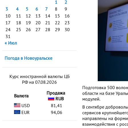
1
2
3
4
5
6
7
8
9
10
11
12
13
14
15
16
17
18
19
20
21
22
23
24
25
26
27
28
29
30
31
« Июл
Погода в Новоуральске
Курс иностранной валюты ЦБ
РФ на 07.08.2026
Подготовка 500 воло
Продажа
области на базе Урал
Валюта
RUB
модулей.
USD
81,41
В сентябре доброволь
EUR
94,06
сервисов крупнейшег
направлены на форми
взаимодействия с рос