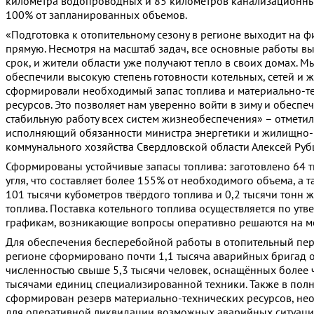
километра водопроводных и 85 километров канализационны
100% от запланированных объемов.
«Подготовка к отопительному сезону в регионе выходит на
прямую. Несмотря на масштаб задач, все основные работы в
срок, и жители области уже получают тепло в своих домах. М
обеспечили высокую степень готовности котельных, сетей и 
сформировали необходимый запас топлива и материально-т
ресурсов. Это позволяет нам уверенно войти в зиму и обеспеч
стабильную работу всех систем жизнеобеспечения» – отметил
исполняющий обязанности министра энергетики и жилищно-
коммунального хозяйства Свердловской области Алексей Руб
Сформированы устойчивые запасы топлива: заготовлено 64 т
угля, что составляет более 155% от необходимого объема, а 
101 тысячи кубометров твёрдого топлива и 0,2 тысячи тонн 
топлива. Поставка котельного топлива осуществляется по ут
графикам, возникающие вопросы оперативно решаются на ме
Для обеспечения бесперебойной работы в отопительный пер
регионе сформировано почти 1,1 тысяча аварийных бригад 
численностью свыше 5,3 тысячи человек, оснащённых более 
тысячами единиц специализированной техники. Также в пол
сформирован резерв материально-технических ресурсов, н
для оперативной ликвидации возможных аварийных ситуаци